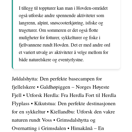
I tillegg til toppturer kan man i Hovden-området
også utforske andre spennende aktiviteter som
langrenn, alpint, snøscooterkjøring, isfiske og
trugeturer. Om sommeren er det også flotte
muligheter for fotturer, sykkelturer og fiske i
fjellvannene rundt Hovden. Det er med andre ord
et variert utvalg av aktiviteter å velge mellom for
både naturelskere og eventyrlystne.
Jøldalshytta: Den perfekte basecampen for
fjellelskere
•
Galdhøpiggen – Norges Høyeste
Fjell
•
Utforsk Herdla: Fra Herdla Fort til Herdla
Flyplass
•
Kikutstua: Den perfekte destinasjonen
for en sykkeltur
•
Kiellandbu: Utforsk den vakre
naturen rundt Voss
•
Grimsdalshytta og
Overnatting i Grimsdalen
•
Himakånå – En