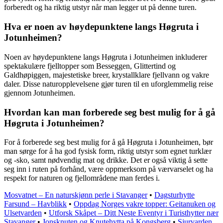
forberedt og ha riktig utstyr når man legger ut på denne turen.
Hva er noen av høydepunktene langs Høgruta i
Jotunheimen?
Noen av høydepunktene langs Høgruta i Jotunheimen inkluderer
spektakulære fjelltopper som Besseggen, Glittertind og
Galdhøpiggen, majestetiske breer, krystallklare fjellvann og vakre
daler. Disse naturopplevelsene gjør turen til en uforglemmelig reise
gjennom Jotunheimen.
Hvordan kan man forberede seg best mulig for å gå
Høgruta i Jotunheimen?
For å forberede seg best mulig for å gå Høgruta i Jotunheimen, bør
man sørge for å ha god fysisk form, riktig utstyr som egnet turklær
og -sko, samt nødvendig mat og drikke. Det er også viktig å sette
seg inn i ruten på forhånd, være oppmerksom på værvarselet og ha
respekt for naturen og fjellområdene man ferdes i.
Mosvatnet – En naturskjønn perle i Stavanger
•
Dagsturhytte
Farsund – Havblikk
•
Oppdag Norges vakre topper: Geitanuken og
Ulsetvarden
•
Utforsk Skåpet – Ditt Neste Eventyr i Turisthytter nær
Stavanger
•
Jonsknuten og Knutehytta på Kongsberg
•
Sjurvarden