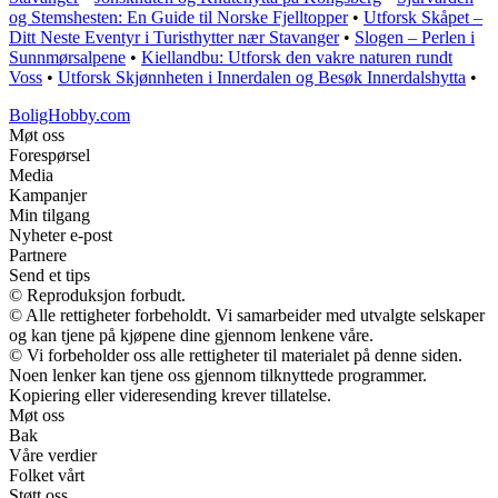
og Stemshesten: En Guide til Norske Fjelltopper
•
Utforsk Skåpet –
Ditt Neste Eventyr i Turisthytter nær Stavanger
•
Slogen – Perlen i
Sunnmørsalpene
•
Kiellandbu: Utforsk den vakre naturen rundt
Voss
•
Utforsk Skjønnheten i Innerdalen og Besøk Innerdalshytta
•
BoligHobby.com
Møt oss
Forespørsel
Media
Kampanjer
Min tilgang
Nyheter e-post
Partnere
Send et tips
© Reproduksjon forbudt.
© Alle rettigheter forbeholdt. Vi samarbeider med utvalgte selskaper
og kan tjene på kjøpene dine gjennom lenkene våre.
© Vi forbeholder oss alle rettigheter til materialet på denne siden.
Noen lenker kan tjene oss gjennom tilknyttede programmer.
Kopiering eller videresending krever tillatelse.
Møt oss
Bak
Våre verdier
Folket vårt
Støtt oss