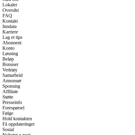
Lokaler
Oversikt
FAQ
Kontakt
Inndata
Karriere
Lag et tips
Abonnent
Konto
Løsning
Beløp
Bonuser
Verktøy
Samarbeid
Annonsør
Sponsing
Affiliate
Støtte
Presseinfo
Forespørsel
Følge
Hold kontakten
Få oppdateringer
Sosial
Nyheter e-post