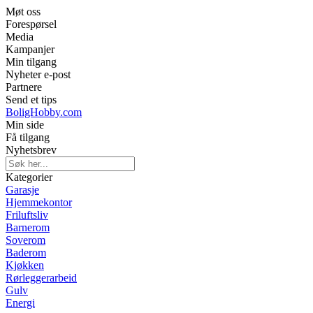
Møt oss
Forespørsel
Media
Kampanjer
Min tilgang
Nyheter e-post
Partnere
Send et tips
BoligHobby.com
Min side
Få tilgang
Nyhetsbrev
Kategorier
Garasje
Hjemmekontor
Friluftsliv
Barnerom
Soverom
Baderom
Kjøkken
Rørleggerarbeid
Gulv
Energi