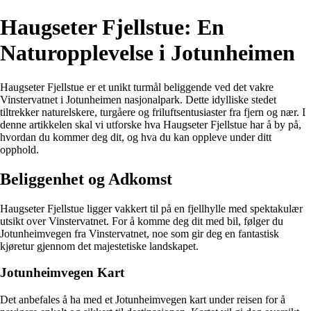
Haugseter Fjellstue: En
Naturopplevelse i Jotunheimen
Haugseter Fjellstue er et unikt turmål beliggende ved det vakre
Vinstervatnet i Jotunheimen nasjonalpark. Dette idylliske stedet
tiltrekker naturelskere, turgåere og friluftsentusiaster fra fjern og nær. I
denne artikkelen skal vi utforske hva Haugseter Fjellstue har å by på,
hvordan du kommer deg dit, og hva du kan oppleve under ditt
opphold.
Beliggenhet og Adkomst
Haugseter Fjellstue ligger vakkert til på en fjellhylle med spektakulær
utsikt over Vinstervatnet. For å komme deg dit med bil, følger du
Jotunheimvegen fra Vinstervatnet, noe som gir deg en fantastisk
kjøretur gjennom det majestetiske landskapet.
Jotunheimvegen Kart
Det anbefales å ha med et Jotunheimvegen kart under reisen for å