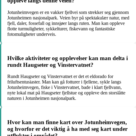
oppleve langs denne veien?
Jotunheimvegen er en vakker fjellvei som strekker seg gjennom
Jotunheimen nasjonalpark. Veien byr på spektakulær natur, med
fjell, daler, fossefall og innsjøer langs ruten. Man kan oppleve
flotte turmuligheter, sykkelturer, fiskevann og fantastiske
fotomuligheter underveis.
Hvilke aktiviteter og opplevelser kan man delta i
rundt Haugseter og Vinstervatnet?
Rundt Haugseter og Vinstervatnet er det et eldorado for
friluftsentusiaster. Man kan gå fotturer i fjellene, sykle langs
Jotunheimvegen, fiske i Vinstervatnet, bade i klart fjellvann,
nyte lokal mat på Haugseter fjellstue og oppleve den storslåtte
naturen i Jotunheimen nasjonalpark.
Hvor kan man finne kart over Jotunheimvegen,
og hvorfor er det viktig å ha med seg kart under
utflukter i området?