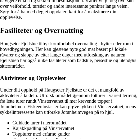
navigere enkelt og sikkert til destinasjonen. Kartet vil gi deg oversikt
over veiforhold, turstier og andre interessante punkter langs veien.
Sørg for å ha med deg et oppdatert kart for å maksimere din
opplevelse.
Fasiliteter og Overnatting
Haugseter Fjellstue tilbyr komfortabel overnatting i hytter eller rom i
hovedbygningen. Her kan gjestene nyte god mat basert på lokale
råvarer og slappe av etter lange dager med utforsking av naturen.
Fjellstuen har også ulike fasiliteter som badstue, peisestue og utendørs
sitteområder.
Aktiviteter og Opplevelser
Under ditt opphold på Haugseter Fjellstue er det et mangfold av
aktiviteter å ta del i. Utforsk området gjennom fotturer i variert terreng,
fra lette turer rundt Vinstervatnet til mer krevende topper i
Jotunheimen. Fiskeentusiaster kan prøve lykken i Vinstervatnet, mens
sykkelinteresserte kan utforske Jotunheimvegen på to hjul.
Guidede turer i nærområdet
Kajakkpadling på Vinstervatnet
Toppturer med erfarne guider