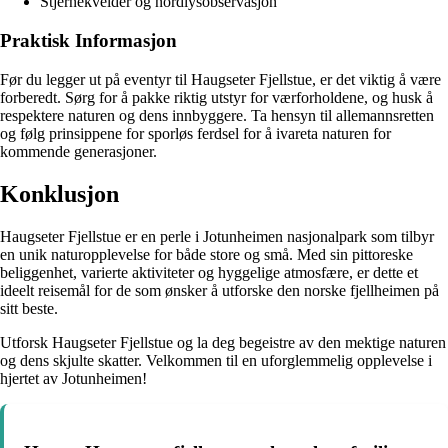
Stjernekvelder og nordlysobservasjon
Praktisk Informasjon
Før du legger ut på eventyr til Haugseter Fjellstue, er det viktig å være
forberedt. Sørg for å pakke riktig utstyr for værforholdene, og husk å
respektere naturen og dens innbyggere. Ta hensyn til allemannsretten
og følg prinsippene for sporløs ferdsel for å ivareta naturen for
kommende generasjoner.
Konklusjon
Haugseter Fjellstue er en perle i Jotunheimen nasjonalpark som tilbyr
en unik naturopplevelse for både store og små. Med sin pittoreske
beliggenhet, varierte aktiviteter og hyggelige atmosfære, er dette et
ideelt reisemål for de som ønsker å utforske den norske fjellheimen på
sitt beste.
Utforsk Haugseter Fjellstue og la deg begeistre av den mektige naturen
og dens skjulte skatter. Velkommen til en uforglemmelig opplevelse i
hjertet av Jotunheimen!