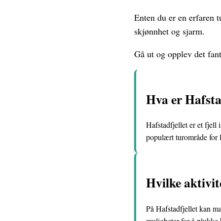
Enten du er en erfaren t
skjønnhet og sjarm.
Gå ut og opplev det fant
Hva er Hafstad
Hafstadfjellet er et fje
populært turområde for 
Hvilke aktivi
På Hafstadfjellet kan man
muligheter for å plukke