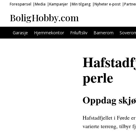
Forespørsel
Media
Kampanjer
Min tilgang
Nyheter e-post
Partne
BoligHobby.com
Garasje
Hjemmekontor
Friluftsliv
Barnerom
Sovero
Hafstadf
perle
Oppdag skjøn
Hafstadfjellet i Førde e
varierte terreng, tilbyr 