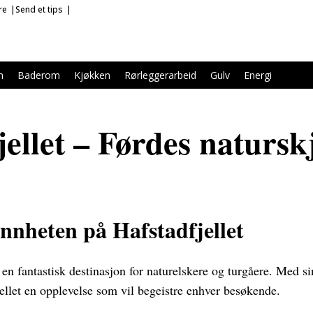
re
Send et tips
m
Baderom
Kjøkken
Rørleggerarbeid
Gulv
Energi
jellet – Førdes naturs
nheten på Hafstadfjellet
r en fantastisk destinasjon for naturelskere og turgåere. Med si
fjellet en opplevelse som vil begeistre enhver besøkende.