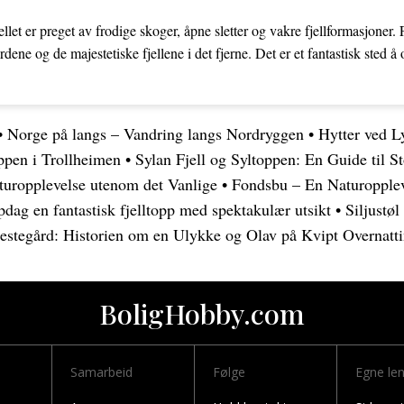
llet er preget av frodige skoger, åpne sletter og vakre fjellformasjoner. 
rdene og de majestetiske fjellene i det fjerne. Det er et fantastisk sted 
•
Norge på langs – Vandring langs Nordryggen
•
Hytter ved L
oppen i Trollheimen
•
Sylan Fjell og Syltoppen: En Guide til 
turopplevelse utenom det Vanlige
•
Fondsbu – En Naturopplev
dag en fantastisk fjelltopp med spektakulær utsikt
•
Siljustø
estegård: Historien om en Ulykke og Olav på Kvipt Overnatt
BoligHobby.com
Samarbeid
Følge
Egne le