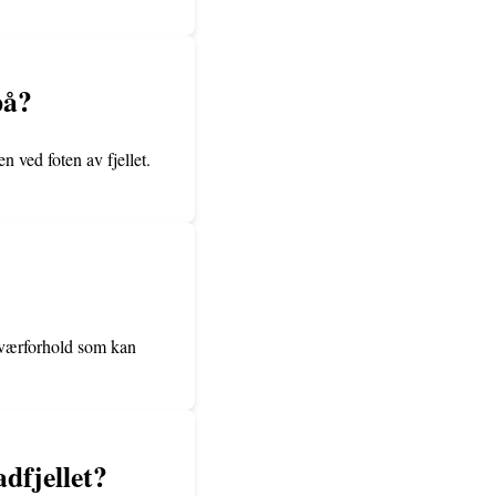
på?
n ved foten av fjellet.
g værforhold som kan
dfjellet?