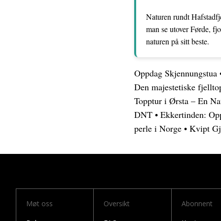
Naturen rundt Hafstadfje
man se utover Førde, fjo
naturen på sitt beste.
Oppdag Skjennungstua
Den majestetiske fjellt
Topptur i Ørsta – En Na
DNT
•
Ekkertinden: Opp
perle i Norge
•
Kvipt Gj
Møt oss
Oversikt
Abonnent