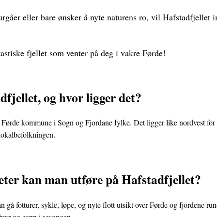
urgåer eller bare ønsker å nyte naturens ro, vil Hafstadfjelle
astiske fjellet som venter på deg i vakre Førde!
fjellet, og hvor ligger det?
ll i Førde kommune i Sogn og Fjordane fylke. Det ligger like nordvest for
lokalbefolkningen.
teter kan man utføre på Hafstadfjellet?
 gå fotturer, sykle, løpe, og nyte flott utsikt over Førde og fjordene ru
 bær og sopp i sesongen.