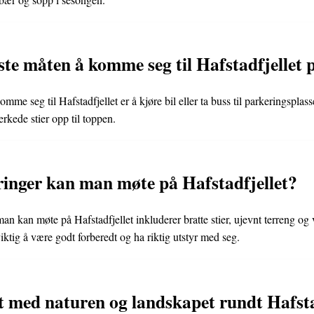
ste måten å komme seg til Hafstadfjellet 
me seg til Hafstadfjellet er å kjøre bil eller ta buss til parkeringsplasse
rkede stier opp til toppen.
ringer kan man møte på Hafstadfjellet?
an kan møte på Hafstadfjellet inkluderer bratte stier, ujevnt terreng o
viktig å være godt forberedt og ha riktig utstyr med seg.
lt med naturen og landskapet rundt Hafsta