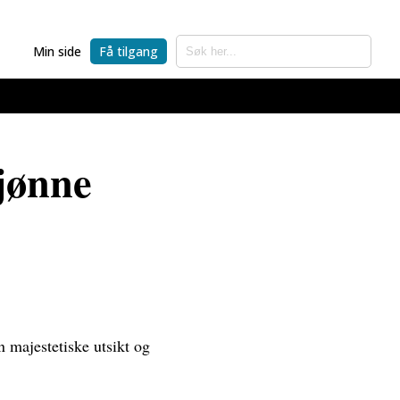
Min side
Få tilgang
kjønne
n majestetiske utsikt og