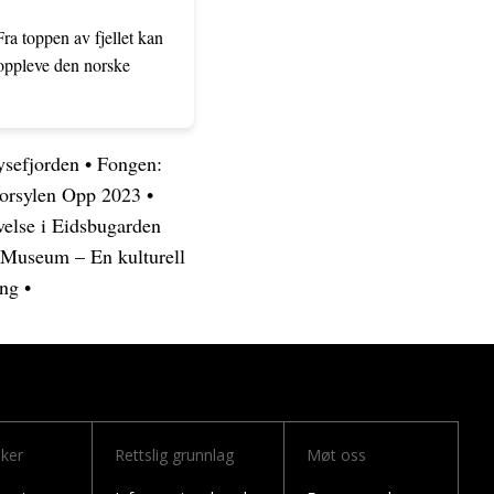
Fra toppen av fjellet kan
å oppleve den norske
ysefjorden
•
Fongen:
Storsylen Opp 2023
•
else i Eidsbugarden
l Museum – En kulturell
ing
•
nker
Rettslig grunnlag
Møt oss