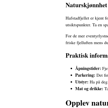
Naturskjønnhet o
Hafstadfjellet er kjent 
utsiktspunkter. Ta en sp
For de mer eventyrlystne 
friske fjelluften mens 
Praktisk inform
Åpningstider:
Fjel
Parkering:
Det fin
Utstyr:
Ha på deg e
Mat og drikke:
Ta
Opplev natur