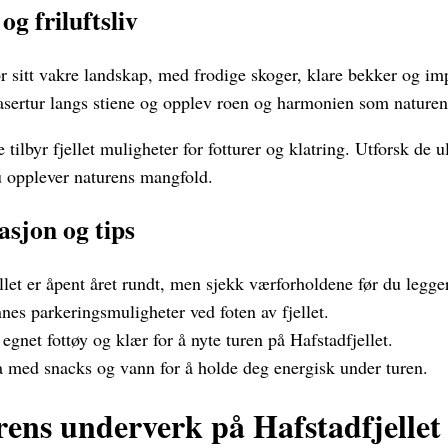
g friluftsliv
for sitt vakre landskap, med frodige skoger, klare bekker og i
asertur langs stiene og opplev roen og harmonien som naturen 
tilbyr fjellet muligheter for fotturer og klatring. Utforsk de u
du opplever naturens mangfold.
asjon og tips
let er åpent året rundt, men sjekk værforholdene før du legger
nes parkeringsmuligheter ved foten av fjellet.
gnet fottøy og klær for å nyte turen på Hafstadfjellet.
 med snacks og vann for å holde deg energisk under turen.
ens underverk på Hafstadfjellet