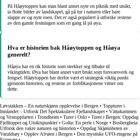
På Håøytoppen kan man blant annet nyte en piknik med utsikt,
ta flotte bilder av landskapet, gå på tur i naturen eller bare
slappe av og nyte roen. Det er også populært å utforske restene
av den gamle festningen som en gang lå på øya.
Hva er historien bak Håøytoppen og Håøya
generelt?
Håøya har en rik historie som strekker seg tilbake til
vikingtiden. Øya har blant annet vært brukt som forsvarsverk og
fengsel. Håøytoppen har derfor vært et strategisk viktig punkt
gjennom historien, og restene av fortifikasjonene vitner om
dette.
Løvstakken – En naturskjønn opplevelse i Bergen
•
Toppturer i
Innlandet – Utforsk Det Spektakulære Fjellandskapet
•
Våttakammen
og Vestoppfarten i Trondheim
•
Turer i Oslo
•
Turer i Bergen: Oppdag
Fjelltopper og Utsiktspunkter
•
Golta: En perle i Norge
•
Bosbergheia:
Utforsk den vakre naturen og historien
•
Oppdag Skjønnheten av
Varaldsøy
•
Opplev Alvøen i Bergen
•
Den mystiske UFO-ringene på
Espevær
•