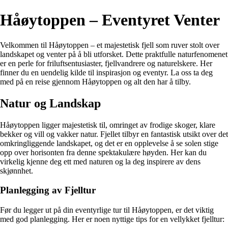
Håøytoppen – Eventyret Venter
Velkommen til Håøytoppen – et majestetisk fjell som ruver stolt over
landskapet og venter på å bli utforsket. Dette praktfulle naturfenomenet
er en perle for friluftsentusiaster, fjellvandrere og naturelskere. Her
finner du en uendelig kilde til inspirasjon og eventyr. La oss ta deg
med på en reise gjennom Håøytoppen og alt den har å tilby.
Natur og Landskap
Håøytoppen ligger majestetisk til, omringet av frodige skoger, klare
bekker og vill og vakker natur. Fjellet tilbyr en fantastisk utsikt over det
omkringliggende landskapet, og det er en opplevelse å se solen stige
opp over horisonten fra denne spektakulære høyden. Her kan du
virkelig kjenne deg ett med naturen og la deg inspirere av dens
skjønnhet.
Planlegging av Fjelltur
Før du legger ut på din eventyrlige tur til Håøytoppen, er det viktig
med god planlegging. Her er noen nyttige tips for en vellykket fjelltur: