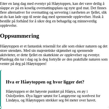
Etter en lang dag med eventyr på Håøytoppen, kan det være deilig å
slappe av på en koselig overnattingsplass og nyte god mat. Det finnes
flere alternativer for overnatting og servering i nærheten av fjellet, slik
at du kan lade opp til neste dag med spennende opplevelser. Husk å
bestille på forhånd for å sikre deg en behagelig og minneverdig
opplevelse.
Oppsummering
Håøytoppen er et fantastisk reisemål for alle som elsker naturen og det
store utendørs. Med sin majestetiske skjønnhet og spennende
aktiviteter, er dette fjellet en skattekiste av opplevelser og eventyr.
Planlegg din tur i dag og la deg fortrylle av den praktfulle naturen som
venter på deg på Håøytoppen!
Hva er Håøytoppen og hvor ligger det?
Håøytoppen er det høyeste punktet på Håøya, en øy i
Oslofjorden. Øya ligger sørøst for Langøyene og nordvest for
Lindøya, og Håøytoppen strekker seg 84 meter over havet.