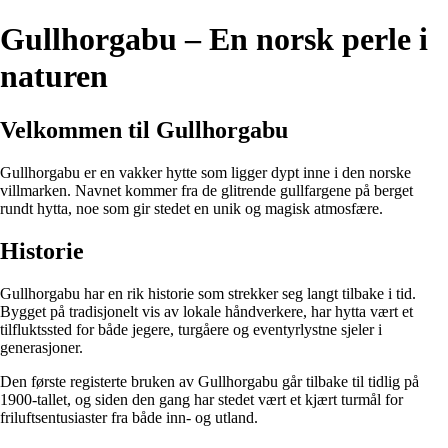
Gullhorgabu – En norsk perle i
naturen
Velkommen til Gullhorgabu
Gullhorgabu er en vakker hytte som ligger dypt inne i den norske
villmarken. Navnet kommer fra de glitrende gullfargene på berget
rundt hytta, noe som gir stedet en unik og magisk atmosfære.
Historie
Gullhorgabu har en rik historie som strekker seg langt tilbake i tid.
Bygget på tradisjonelt vis av lokale håndverkere, har hytta vært et
tilfluktssted for både jegere, turgåere og eventyrlystne sjeler i
generasjoner.
Den første registerte bruken av Gullhorgabu går tilbake til tidlig på
1900-tallet, og siden den gang har stedet vært et kjært turmål for
friluftsentusiaster fra både inn- og utland.