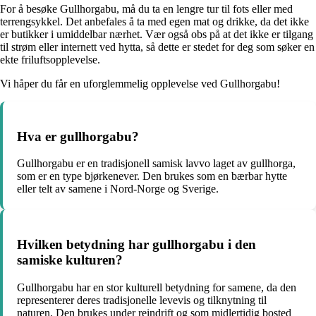
For å besøke Gullhorgabu, må du ta en lengre tur til fots eller med
terrengsykkel. Det anbefales å ta med egen mat og drikke, da det ikke
er butikker i umiddelbar nærhet. Vær også obs på at det ikke er tilgang
til strøm eller internett ved hytta, så dette er stedet for deg som søker en
ekte friluftsopplevelse.
Vi håper du får en uforglemmelig opplevelse ved Gullhorgabu!
Hva er gullhorgabu?
Gullhorgabu er en tradisjonell samisk lavvo laget av gullhorga,
som er en type bjørkenever. Den brukes som en bærbar hytte
eller telt av samene i Nord-Norge og Sverige.
Hvilken betydning har gullhorgabu i den
samiske kulturen?
Gullhorgabu har en stor kulturell betydning for samene, da den
representerer deres tradisjonelle levevis og tilknytning til
naturen. Den brukes under reindrift og som midlertidig bosted