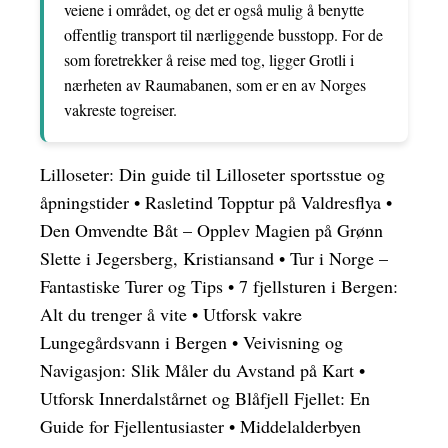
veiene i området, og det er også mulig å benytte
offentlig transport til nærliggende busstopp. For de
som foretrekker å reise med tog, ligger Grotli i
nærheten av Raumabanen, som er en av Norges
vakreste togreiser.
Lilloseter: Din guide til Lilloseter sportsstue og
åpningstider
•
Rasletind Topptur på Valdresflya
•
Den Omvendte Båt – Opplev Magien på Grønn
Slette i Jegersberg, Kristiansand
•
Tur i Norge –
Fantastiske Turer og Tips
•
7 fjellsturen i Bergen:
Alt du trenger å vite
•
Utforsk vakre
Lungegårdsvann i Bergen
•
Veivisning og
Navigasjon: Slik Måler du Avstand på Kart
•
Utforsk Innerdalstårnet og Blåfjell Fjellet: En
Guide for Fjellentusiaster
•
Middelalderbyen