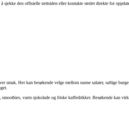
 sjekke den offisielle nettsiden eller kontakte stedet direkte for oppda
enhver smak. Her kan besøkende velge mellom sunne salater, saftige burg
uget.
er, smoothies, varm sjokolade og friske kaffedrikker. Besøkende kan vir