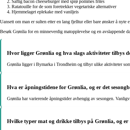
Saftig bacon cheeseburger med sprø pommes frites
Ratatouille for de som foretrekker vegetariske alternativer
Hjemmelaget eplekake med vaniljeis
Uansett om man er sulten etter en lang fjelltur eller bare ønsker å nyte
Besøk Grønlia for en minneverdig matopplevelse og en avslappende da
Hvor ligger Grønlia og hva slags aktiviteter tilbys d
Grønlia ligger i Bymarka i Trondheim og tilbyr ulike aktiviteter so
Hva er åpningstidene for Grønlia, og er det sesongb
Grønlia har varierende åpningstider avhengig av sesongen. Vanligvis e
Hvilke typer mat og drikke tilbys på Grønlia, og er 