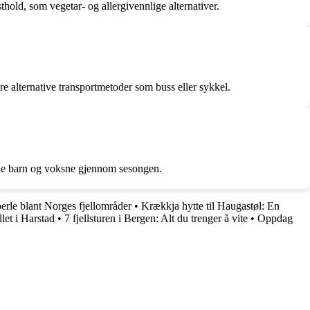
hold, som vegetar- og allergivennlige alternativer.
re alternative transportmetoder som buss eller sykkel.
 både barn og voksne gjennom sesongen.
erle blant Norges fjellområder
•
Krækkja hytte til Haugastøl: En
et i Harstad
•
7 fjellsturen i Bergen: Alt du trenger å vite
•
Oppdag