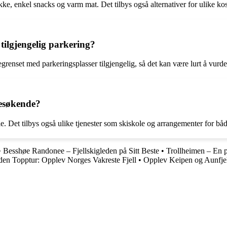
e, enkel snacks og varm mat. Det tilbys også alternativer for ulike kost
tilgjengelig parkering?
egrenset med parkeringsplasser tilgjengelig, så det kan være lurt å vurde
 besøkende?
leie. Det tilbys også ulike tjenester som skiskole og arrangementer for
•
Besshøe Randonee – Fjellskigleden på Sitt Beste
•
Trollheimen – En p
den Topptur: Opplev Norges Vakreste Fjell
•
Opplev Keipen og Aunfjell