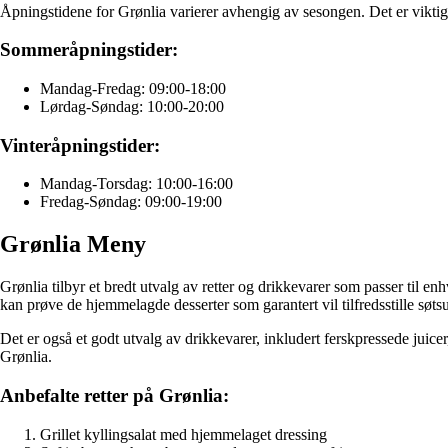
Åpningstidene for Grønlia varierer avhengig av sesongen. Det er viktig å
Sommeråpningstider:
Mandag-Fredag: 09:00-18:00
Lørdag-Søndag: 10:00-20:00
Vinteråpningstider:
Mandag-Torsdag: 10:00-16:00
Fredag-Søndag: 09:00-19:00
Grønlia Meny
Grønlia tilbyr et bredt utvalg av retter og drikkevarer som passer til 
kan prøve de hjemmelagde desserter som garantert vil tilfredsstille søts
Det er også et godt utvalg av drikkevarer, inkludert ferskpressede juic
Grønlia.
Anbefalte retter på Grønlia:
Grillet kyllingsalat med hjemmelaget dressing