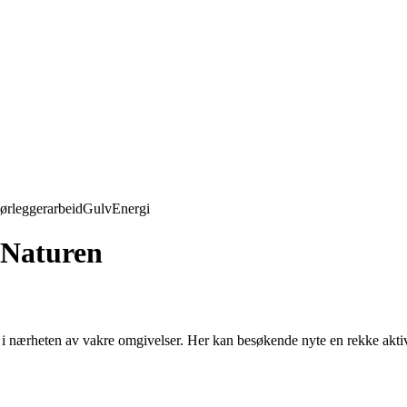
ørleggerarbeid
Gulv
Energi
 Naturen
r i nærheten av vakre omgivelser. Her kan besøkende nyte en rekke aktivit