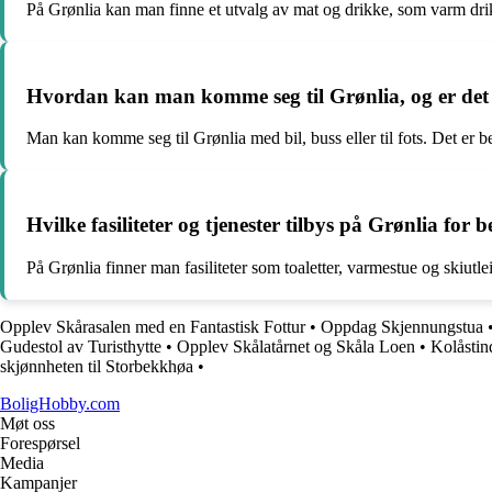
På Grønlia kan man finne et utvalg av mat og drikke, som varm drikk
Hvordan kan man komme seg til Grønlia, og er det 
Man kan komme seg til Grønlia med bil, buss eller til fots. Det er b
Hvilke fasiliteter og tjenester tilbys på Grønlia for
På Grønlia finner man fasiliteter som toaletter, varmestue og skiut
Opplev Skårasalen med en Fantastisk Fottur
•
Oppdag Skjennungstua
Gudestol av Turisthytte
•
Opplev Skålatårnet og Skåla Loen
•
Kolåstin
skjønnheten til Storbekkhøa
•
BoligHobby.com
Møt oss
Forespørsel
Media
Kampanjer