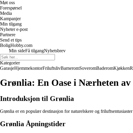
Møt oss
Forespørsel
Media
Kampanjer
Min tilgang
Nyheter e-post
Partnere
Send et tips
BoligHobby.com
Min side
Få tilgang
Nyhetsbrev
Kategorier
Garasje
Hjemmekontor
Friluftsliv
Barnerom
Soverom
Baderom
Kjøkken
R
Grønlia: En Oase i Nærheten av
Introduksjon til Grønlia
Grønlia er en populær destinasjon for naturelskere og friluftsentusiaste
Grønlia Åpningstider