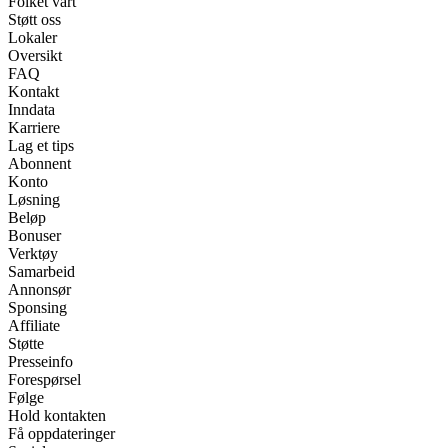
Folket vårt
Støtt oss
Lokaler
Oversikt
FAQ
Kontakt
Inndata
Karriere
Lag et tips
Abonnent
Konto
Løsning
Beløp
Bonuser
Verktøy
Samarbeid
Annonsør
Sponsing
Affiliate
Støtte
Presseinfo
Forespørsel
Følge
Hold kontakten
Få oppdateringer