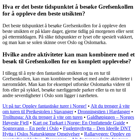
Hva er det beste tidspunktet å besøke Grefsenkollen
for å oppleve den beste utsikten?
Det beste tidspunktet å besøke Grefsenkollen for å oppleve den
beste utsikten er på klare dager, gjerne tidlig på morgenen eller sent
på ettermiddagen. På slike tidspunkter er lyset ofte spesielt vakkert,
og man kan se solen skinne over Oslo og Oslomarka.
Hvilke andre aktiviteter kan man kombinere med et
besøk til Grefsenkollen for en komplett opplevelse?
I tillegg til å nyte den fantastiske utsikten og ta en tur til
Grefsenkollen, kan man kombinere besøket med andre aktiviteter i
nærområdet. Man kan for eksempel utforske Oslomarka videre til
fots eller på sykkel, besøke nærliggende parker eller ta en tur til
andre severdigheter i Oslo som ligger i nærheten.
Ut på tur: Opplev fantastiske turer i Norge!
•
Alt du trenger å vite
om turen til Preikestolen i Stavanger
•
Dronningstien i Hardanger
•
Trolltunga: Alt du trenger å vite om turen
•
Galdhøpiggen – Norges
Høyeste Fjell
•
Kart og Turkart i Norge: En Omfattende Guide
•
Sognsvann – En perle i Oslo
•
Fuglemyrhytta – Den Ideelle DNT
Hytta i Oslos Naturskjønne Omgivelser
•
Rallarvegen: Opplev en