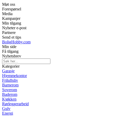
Møt oss
Forespørsel
Media
Kampanjer
Min tilgang
Nyheter e-post
Partnere
Send et tips
BoligHobby.com
Min side
Få tilgang
Nyhetsbrev
Kategorier
Garasje
Hjemmekontor
Friluftsliv
Barnerom
Soverom
Baderom
Kjøkken
Rørleggerarbeid
Gulv
Energi