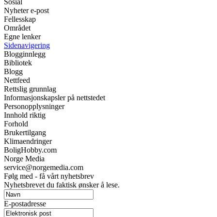
Sosial
Nyheter e-post
Fellesskap
Området
Egne lenker
Sidenavigering
Blogginnlegg
Bibliotek
Blogg
Nettfeed
Rettslig grunnlag
Informasjonskapsler på nettstedet
Personopplysninger
Innhold riktig
Forhold
Brukertilgang
Klimaendringer
BoligHobby.com
Norge Media
service@norgemedia.com
Følg med - få vårt nyhetsbrev
Nyhetsbrevet du faktisk ønsker å lese.
E-postadresse