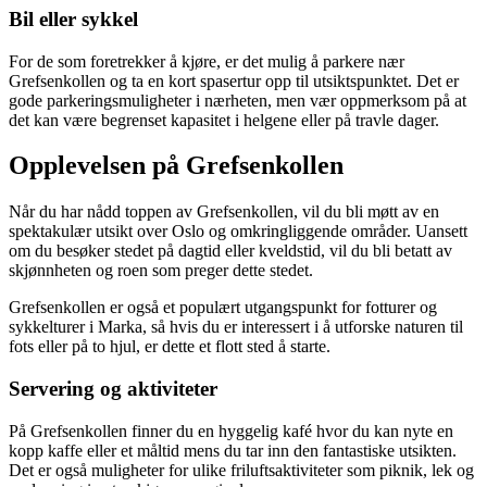
Bil eller sykkel
For de som foretrekker å kjøre, er det mulig å parkere nær
Grefsenkollen og ta en kort spasertur opp til utsiktspunktet. Det er
gode parkeringsmuligheter i nærheten, men vær oppmerksom på at
det kan være begrenset kapasitet i helgene eller på travle dager.
Opplevelsen på Grefsenkollen
Når du har nådd toppen av Grefsenkollen, vil du bli møtt av en
spektakulær utsikt over Oslo og omkringliggende områder. Uansett
om du besøker stedet på dagtid eller kveldstid, vil du bli betatt av
skjønnheten og roen som preger dette stedet.
Grefsenkollen er også et populært utgangspunkt for fotturer og
sykkelturer i Marka, så hvis du er interessert i å utforske naturen til
fots eller på to hjul, er dette et flott sted å starte.
Servering og aktiviteter
På Grefsenkollen finner du en hyggelig kafé hvor du kan nyte en
kopp kaffe eller et måltid mens du tar inn den fantastiske utsikten.
Det er også muligheter for ulike friluftsaktiviteter som piknik, lek og