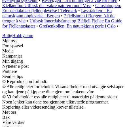
eventyrlig sykkeltur
•
Besseggen – Alt du trenger å vite før turen
•
Kiellandbu: Utforsk den vakre naturen rundt Voss
•
Gaustatoppen:
En spektakulær fjellopplevelse i Telemark
•
Løvstakken – En
naturskjønn opplevelse i Bergen
•
7 fjellsturen i Bergen: Alt du
trenger å vite
•
Utforsk Innerdalstårnet og Blåfjell Fjellet: En Guide
for Fjellentusiaster
•
Grefsenkollen: En naturskjønn perle i Oslo
•
BoligHobby.com
Møt oss
Forespørsel
Media
Kampanjer
Min tilgang
Nyheter e-post
Partnere
Send et tips
© Reproduksjon forbudt.
© Alle rettigheter forbeholdt. Vi samarbeider med utvalgte selskaper
og kan tjene på kjøpene dine gjennom lenkene våre.
© Vi forbeholder oss alle rettigheter til materialet på denne siden.
Noen lenker kan tjene oss gjennom tilknyttede programmer.
Kopiering eller videresending krever tillatelse.
Møt oss
Bak
Våre verdier