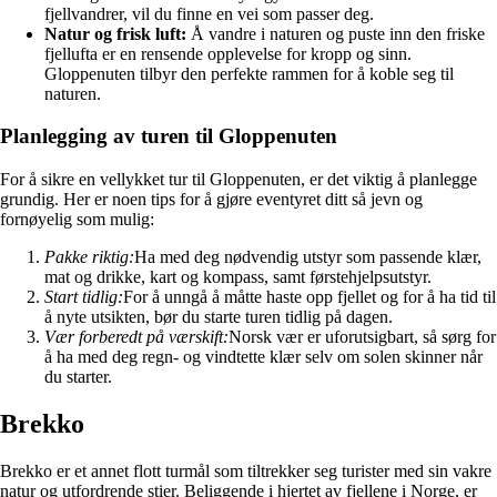
fjellvandrer, vil du finne en vei som passer deg.
Natur og frisk luft:
Å vandre i naturen og puste inn den friske
fjellufta er en rensende opplevelse for kropp og sinn.
Gloppenuten tilbyr den perfekte rammen for å koble seg til
naturen.
Planlegging av turen til Gloppenuten
For å sikre en vellykket tur til Gloppenuten, er det viktig å planlegge
grundig. Her er noen tips for å gjøre eventyret ditt så jevn og
fornøyelig som mulig:
Pakke riktig:
Ha med deg nødvendig utstyr som passende klær,
mat og drikke, kart og kompass, samt førstehjelpsutstyr.
Start tidlig:
For å unngå å måtte haste opp fjellet og for å ha tid til
å nyte utsikten, bør du starte turen tidlig på dagen.
Vær forberedt på værskift:
Norsk vær er uforutsigbart, så sørg for
å ha med deg regn- og vindtette klær selv om solen skinner når
du starter.
Brekko
Brekko er et annet flott turmål som tiltrekker seg turister med sin vakre
natur og utfordrende stier. Beliggende i hjertet av fjellene i Norge, er