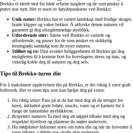
Brekko et ideelt sted for både erfarne turgåere og de som ønsker å
prøve noe nytt. Her er noen av høydepunktene ved Brekko:
Unik natur:
Brekko har et variert landskap med frodige skoger,
bratte klipper og vakre bekker. Å utforske denne naturen vil
garantert gi deg uforglemmelige øyeblikk.
Utfordrende stier:
Stiene ved Brekko er varierte og
utfordrende, og passer for de som ønsker en skikkelig
treningsøkt samtidig som de nyter naturen.
Stillhet og ro:
Den avsides beliggenheten til Brekko gir deg
muligheten til å komme bort fra hverdagens stress og mas, og
virkelig koble deg til naturen og deg selv.
Tips til Brekko-turen din
For å maksimere opplevelsen din på Brekko, er det viktig å være godt
forberedt. Her er noen tips som kan hjelpe deg på veien:
Ha riktig utstyr:
Pass på at du har med deg alt du trenger for
turen, inkludert gode fottøy, snacks, vann og et kamera for å
fange de fantastiske øyeblikkene.
Respekter naturen:
Ta med deg alt søppel tilbake med deg og
respekter dyrelivet og plantene du møter underveis.
Ha nødplaner:
Informer noen om ruten din og når du forventer å
være tilbake, i tilfelle noe skulle skje underveis.