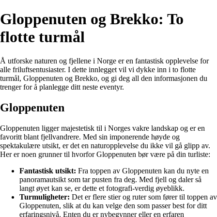
Gloppenuten og Brekko: To
flotte turmål
Å utforske naturen og fjellene i Norge er en fantastisk opplevelse for
alle friluftsentusiaster. I dette innlegget vil vi dykke inn i to flotte
turmål, Gloppenuten og Brekko, og gi deg all den informasjonen du
trenger for å planlegge ditt neste eventyr.
Gloppenuten
Gloppenuten ligger majestetisk til i Norges vakre landskap og er en
favoritt blant fjellvandrere. Med sin imponerende høyde og
spektakulære utsikt, er det en naturopplevelse du ikke vil gå glipp av.
Her er noen grunner til hvorfor Gloppenuten bør være på din turliste:
Fantastisk utsikt:
Fra toppen av Gloppenuten kan du nyte en
panoramautsikt som tar pusten fra deg. Med fjell og daler så
langt øyet kan se, er dette et fotografi-verdig øyeblikk.
Turmuligheter:
Det er flere stier og ruter som fører til toppen av
Gloppenuten, slik at du kan velge den som passer best for ditt
erfaringsnivå. Enten du er nybegynner eller en erfaren