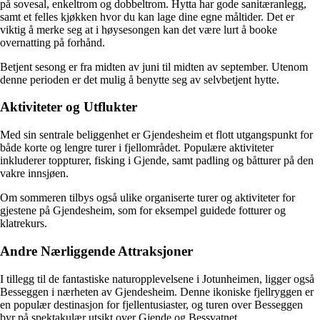
på sovesal, enkeltrom og dobbeltrom. Hytta har gode sanitæranlegg,
samt et felles kjøkken hvor du kan lage dine egne måltider. Det er
viktig å merke seg at i høysesongen kan det være lurt å booke
overnatting på forhånd.
Betjent sesong er fra midten av juni til midten av september. Utenom
denne perioden er det mulig å benytte seg av selvbetjent hytte.
Aktiviteter og Utflukter
Med sin sentrale beliggenhet er Gjendesheim et flott utgangspunkt for
både korte og lengre turer i fjellområdet. Populære aktiviteter
inkluderer toppturer, fisking i Gjende, samt padling og båtturer på den
vakre innsjøen.
Om sommeren tilbys også ulike organiserte turer og aktiviteter for
gjestene på Gjendesheim, som for eksempel guidede fotturer og
klatrekurs.
Andre Nærliggende Attraksjoner
I tillegg til de fantastiske naturopplevelsene i Jotunheimen, ligger også
Besseggen i nærheten av Gjendesheim. Denne ikoniske fjellryggen er
en populær destinasjon for fjellentusiaster, og turen over Besseggen
byr på spektakulær utsikt over Gjende og Bessvatnet.