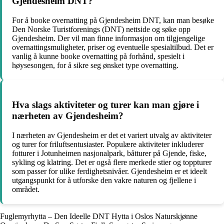
Gjendesheim DNT?
For å booke overnatting på Gjendesheim DNT, kan man besøke
Den Norske Turistforenings (DNT) nettside og søke opp
Gjendesheim. Der vil man finne informasjon om tilgjengelige
overnattingsmuligheter, priser og eventuelle spesialtilbud. Det er
vanlig å kunne booke overnatting på forhånd, spesielt i
høysesongen, for å sikre seg ønsket type overnatting.
Hva slags aktiviteter og turer kan man gjøre i
nærheten av Gjendesheim?
I nærheten av Gjendesheim er det et variert utvalg av aktiviteter
og turer for friluftsentusiaster. Populære aktiviteter inkluderer
fotturer i Jotunheimen nasjonalpark, båtturer på Gjende, fiske,
sykling og klatring. Det er også flere merkede stier og toppturer
som passer for ulike ferdighetsnivåer. Gjendesheim er et ideelt
utgangspunkt for å utforske den vakre naturen og fjellene i
området.
Fuglemyrhytta – Den Ideelle DNT Hytta i Oslos Naturskjønne