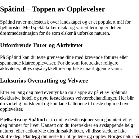
Spåtind – Toppen av Opplevelser
Spåtind ruver majestetisk over landskapet og er et populært mål for
fjellturister. Med spektakulær utsikt og variert terreng er det en
drømmedestinasjon for de som elsker å utforske naturen.
Utfordrende Turer og Aktiviteter
På Spåtind kan du teste grensene dine med krevende fotturer eller
spennende klatreopplevelser. For de som foretrekker roligere
aktiviteter, tilbys også sykkelturer og fiske i nærliggende vann.
Luksuriøs Overnatting og Velvære
Etter en lang dag med eventyr kan du slappe av på et av Spåtinds
eksklusive hotell og nyte førsteklasses velværebehandlinger. Her blir
du virkelig bortskjemt og kan lade batteriene til neste dag med nye
opplevelser.
Fjellsætra
og
Spåtind
er to unike destinasjoner som garantert vil gi
deg minner for livet. Uansett om du foretrekker en avslappende helg i
naturen eller actionfylte utendørsaktiviteter, vil disse stedene ikke
skuffe deg. Planlegg din neste tur til fjellene og opplev Norges natur på