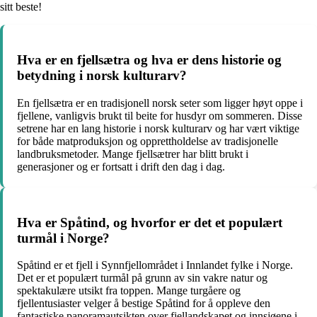
sitt beste!
Hva er en fjellsætra og hva er dens historie og
betydning i norsk kulturarv?
En fjellsætra er en tradisjonell norsk seter som ligger høyt oppe i
fjellene, vanligvis brukt til beite for husdyr om sommeren. Disse
setrene har en lang historie i norsk kulturarv og har vært viktige
for både matproduksjon og opprettholdelse av tradisjonelle
landbruksmetoder. Mange fjellsætrer har blitt brukt i
generasjoner og er fortsatt i drift den dag i dag.
Hva er Spåtind, og hvorfor er det et populært
turmål i Norge?
Spåtind er et fjell i Synnfjellområdet i Innlandet fylke i Norge.
Det er et populært turmål på grunn av sin vakre natur og
spektakulære utsikt fra toppen. Mange turgåere og
fjellentusiaster velger å bestige Spåtind for å oppleve den
fantastiske panoramautsikten over fjellandskapet og innsjøene i