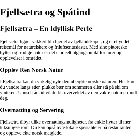
Fjellsætra og Spåtind
Fjellsætra – En Idyllisk Perle
Fjellsætra ligger vakkert til i hjertet av fjellandskapet, og er et yndet
reisemål for naturelskere og friluftsentusiaster. Med sine pittoreske
hytter og frodige natur er det et ideelt utgangspunkt for turer og
opplevelser i området.
Opplev Ren Norsk Natur
I Fjellsætra kan du virkelig nyte den uberørte norske naturen. Her kan
du vandre langs stier, plukke bær om sommeren eller stå på ski om
vinteren. Uansett årstid vil du bli overveldet av den vakre naturen rundt
deg.
Overnatting og Servering
Fjellsætra tilbyr ulike overnattingsmuligheter, fra enkle hytter til mer
luksuriøse rom. Du kan også nyte lokale spesialiteter på restauranten
og oppleve ekte norsk matglede.