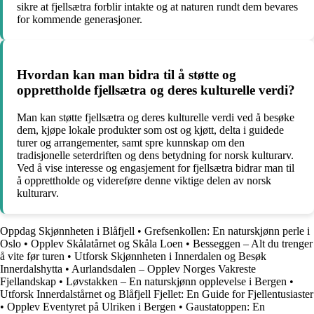
sikre at fjellsætra forblir intakte og at naturen rundt dem bevares
for kommende generasjoner.
Hvordan kan man bidra til å støtte og
opprettholde fjellsætra og deres kulturelle verdi?
Man kan støtte fjellsætra og deres kulturelle verdi ved å besøke
dem, kjøpe lokale produkter som ost og kjøtt, delta i guidede
turer og arrangementer, samt spre kunnskap om den
tradisjonelle seterdriften og dens betydning for norsk kulturarv.
Ved å vise interesse og engasjement for fjellsætra bidrar man til
å opprettholde og videreføre denne viktige delen av norsk
kulturarv.
Oppdag Skjønnheten i Blåfjell
•
Grefsenkollen: En naturskjønn perle i
Oslo
•
Opplev Skålatårnet og Skåla Loen
•
Besseggen – Alt du trenger
å vite før turen
•
Utforsk Skjønnheten i Innerdalen og Besøk
Innerdalshytta
•
Aurlandsdalen – Opplev Norges Vakreste
Fjellandskap
•
Løvstakken – En naturskjønn opplevelse i Bergen
•
Utforsk Innerdalstårnet og Blåfjell Fjellet: En Guide for Fjellentusiaster
•
Opplev Eventyret på Ulriken i Bergen
•
Gaustatoppen: En