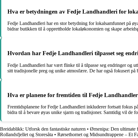
Hva er betydningen av Fedje Landhandleri for lok
Fedje Landhandleri har en stor betydning for lokalsamfunnet på øya 
bidrar butikken til å opprettholde lokaløkonomien og skape arbeids
Hvordan har Fedje Landhandleri tilpasset seg endr
Fedje Landhandleri har vært flinke til å tilpasse seg endringer og 
sitt tradisjonelle preg og unike atmosfære. De har også fokusert på
Hva er planene for fremtiden til Fedje Landhandler
Fremtidsplanene for Fedje Landhandleri inkluderer fortsatt fokus på 
bidra til å bevare øyas unike sjarm og tradisjoner. Samtidig vil de f
Breidablikk: Utforsk den fantastiske naturen
•
Ørnenipa: Den ultimate fj
Rollandsfjellet og Storesåta
•
Rørsethornet og Midsundtrappene – Et Fa