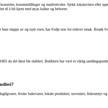
 konserter, kunstutstillinger og matfestivaler. Sjekk lokalavisen eller 
et til å bli kjent med øyas kultur og beboere.
ller bare slappe av og nyte roen, har Fedje noe for enhver smak. Besøk 
 1865 da det først ble etablert. Butikken har vært et viktig samlingspun
ndleri?
gligvarer, ferske bakevarer, lokale produkter, suvenirer, fiskeutstyr o