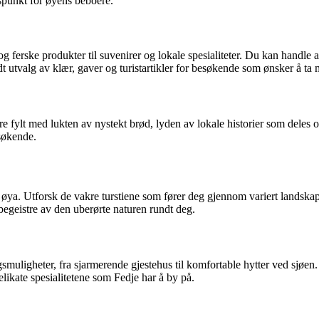
spunkt for øyens beboere.
 ferske produkter til suvenirer og lokale spesialiteter. Du kan handle alt 
 utvalg av klær, gaver og turistartikler for besøkende som ønsker å ta 
 fylt med lukten av nystekt brød, lyden av lokale historier som deles og
esøkende.
 øya. Utforsk de vakre turstiene som fører deg gjennom variert landskap, 
begeistre av den uberørte naturen rundt deg.
smuligheter, fra sjarmerende gjestehus til komfortable hytter ved sjøen. 
elikate spesialitetene som Fedje har å by på.