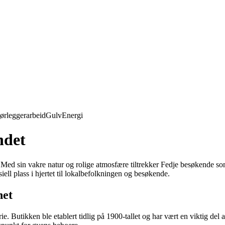
ørleggerarbeid
Gulv
Energi
ndet
. Med sin vakre natur og rolige atmosfære tiltrekker Fedje besøkende so
ell plass i hjertet til lokalbefolkningen og besøkende.
het
ie. Butikken ble etablert tidlig på 1900-tallet og har vært en viktig d