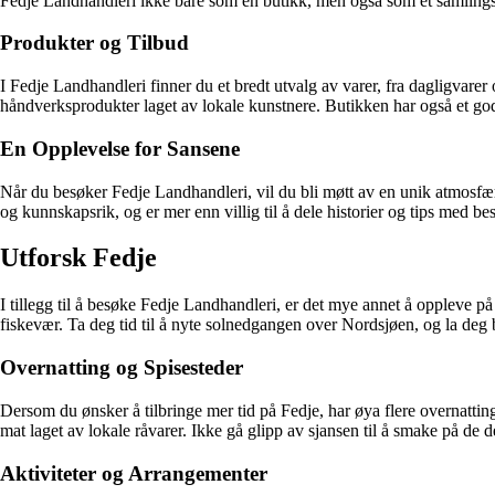
Fedje Landhandleri ikke bare som en butikk, men også som et samling
Produkter og Tilbud
I Fedje Landhandleri finner du et bredt utvalg av varer, fra dagligvarer og
håndverksprodukter laget av lokale kunstnere. Butikken har også et godt
En Opplevelse for Sansene
Når du besøker Fedje Landhandleri, vil du bli møtt av en unik atmosfære
og kunnskapsrik, og er mer enn villig til å dele historier og tips med b
Utforsk Fedje
I tillegg til å besøke Fedje Landhandleri, er det mye annet å oppleve på
fiskevær. Ta deg tid til å nyte solnedgangen over Nordsjøen, og la deg 
Overnatting og Spisesteder
Dersom du ønsker å tilbringe mer tid på Fedje, har øya flere overnatting
mat laget av lokale råvarer. Ikke gå glipp av sjansen til å smake på de d
Aktiviteter og Arrangementer