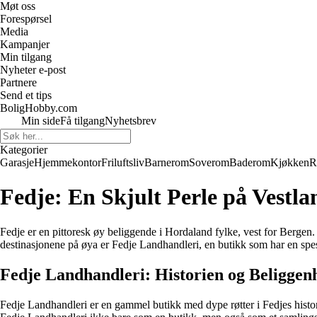
Møt oss
Forespørsel
Media
Kampanjer
Min tilgang
Nyheter e-post
Partnere
Send et tips
BoligHobby.com
Min side
Få tilgang
Nyhetsbrev
Kategorier
Garasje
Hjemmekontor
Friluftsliv
Barnerom
Soverom
Baderom
Kjøkken
R
Fedje: En Skjult Perle på Vestla
Fedje er en pittoresk øy beliggende i Hordaland fylke, vest for Bergen
destinasjonene på øya er Fedje Landhandleri, en butikk som har en spesi
Fedje Landhandleri: Historien og Beliggen
Fedje Landhandleri er en gammel butikk med dype røtter i Fedjes histor