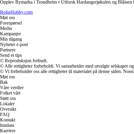
Opplev Bymarka i Trondheim
•
Utforsk Hardangerjøkulen og Blåisen i
BoligHobby.com
Møt oss
Forespørsel
Media
Kampanjer
Min tilgang
Nyheter e-post
Partnere
Send et tips
© Reproduksjon forbudt.
© Alle rettigheter forbeholdt. Vi samarbeider med utvalgte selskaper o
© Vi forbeholder oss alle rettigheter til materialet på denne siden. Noe
Møt oss
Bak
Våre verdier
Folket vårt
Støtt oss
Lokaler
Oversikt
FAQ
Kontakt
Inndata
Karriere