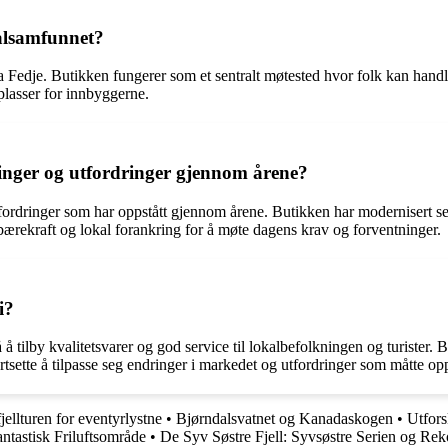
alsamfunnet?
Fedje. Butikken fungerer som et sentralt møtested hvor folk kan handle 
plasser for innbyggerne.
inger og utfordringer gjennom årene?
utfordringer som har oppstått gjennom årene. Butikken har modernisert se
 bærekraft og lokal forankring for å møte dagens krav og forventninger.
i?
å tilby kvalitetsvarer og god service til lokalbefolkningen og turister. 
ortsette å tilpasse seg endringer i markedet og utfordringer som måtte op
ellturen for eventyrlystne
•
Bjørndalsvatnet og Kanadaskogen
•
Utfor
ntastisk Friluftsområde
•
De Syv Søstre Fjell: Syvsøstre Serien og Rek