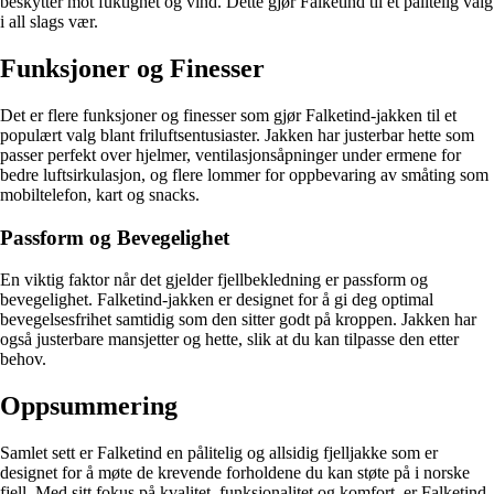
beskytter mot fuktighet og vind. Dette gjør Falketind til et pålitelig valg
i all slags vær.
Funksjoner og Finesser
Det er flere funksjoner og finesser som gjør Falketind-jakken til et
populært valg blant friluftsentusiaster. Jakken har justerbar hette som
passer perfekt over hjelmer, ventilasjonsåpninger under ermene for
bedre luftsirkulasjon, og flere lommer for oppbevaring av småting som
mobiltelefon, kart og snacks.
Passform og Bevegelighet
En viktig faktor når det gjelder fjellbekledning er passform og
bevegelighet. Falketind-jakken er designet for å gi deg optimal
bevegelsesfrihet samtidig som den sitter godt på kroppen. Jakken har
også justerbare mansjetter og hette, slik at du kan tilpasse den etter
behov.
Oppsummering
Samlet sett er Falketind en pålitelig og allsidig fjelljakke som er
designet for å møte de krevende forholdene du kan støte på i norske
fjell. Med sitt fokus på kvalitet, funksjonalitet og komfort, er Falketind