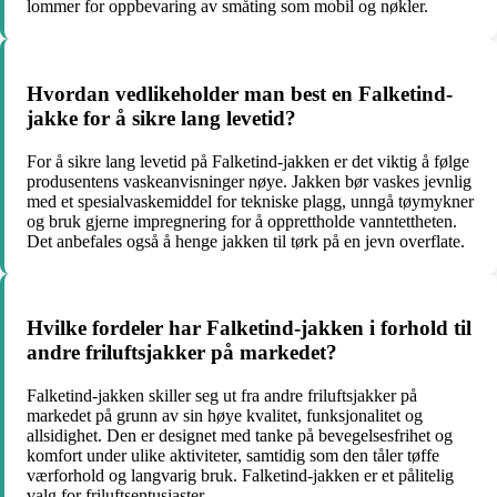
lommer for oppbevaring av småting som mobil og nøkler.
Hvordan vedlikeholder man best en Falketind-
jakke for å sikre lang levetid?
For å sikre lang levetid på Falketind-jakken er det viktig å følge
produsentens vaskeanvisninger nøye. Jakken bør vaskes jevnlig
med et spesialvaskemiddel for tekniske plagg, unngå tøymykner
og bruk gjerne impregnering for å opprettholde vanntettheten.
Det anbefales også å henge jakken til tørk på en jevn overflate.
Hvilke fordeler har Falketind-jakken i forhold til
andre friluftsjakker på markedet?
Falketind-jakken skiller seg ut fra andre friluftsjakker på
markedet på grunn av sin høye kvalitet, funksjonalitet og
allsidighet. Den er designet med tanke på bevegelsesfrihet og
komfort under ulike aktiviteter, samtidig som den tåler tøffe
værforhold og langvarig bruk. Falketind-jakken er et pålitelig
valg for friluftsentusiaster.