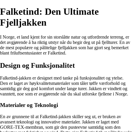
Falketind: Den Ultimate
Fjelljakken
I Norge, et land kjent for sin storslåtte natur og utfordrende terreng, er
det avgjørende å ha riktig utstyr når du begir deg ut på fjellturer. En av
de mest populære og pålitelige fjelljakken som har gjort seg bemerket
blant friluftsentusiaster er Falketind.
Design og Funksjonalitet
Falketind-jakken er designet med tanke på funksjonalitet og ytelse.
Den er laget av høykvalitetsmaterialer som tåler tøffe værforhold og
samtidig gir deg god komfort under lange turer. Jakken er vindtett og
vanntett, noe som er avgjørende når du skal utforske fjellene i Norge.
Materialer og Teknologi
En av grunnene til at Falketind-jakken skiller seg ut, er bruken av
avansert teknologi og innovative materialer. Jakken er laget med
GORE-TEX-membran, som gir den pusteevne samtidig som den