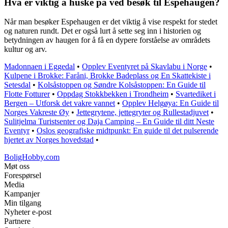
Hva er viktig å huske på ved besøk til Espehaugen?
Når man besøker Espehaugen er det viktig å vise respekt for stedet
og naturen rundt. Det er også lurt å sette seg inn i historien og
betydningen av haugen for å få en dypere forståelse av områdets
kultur og arv.
Madonnaen i Eggedal
•
Opplev Eventyret på Skavlabu i Norge
•
Kulpene i Brokke: Faråni, Brokke Badeplass og En Skattekiste i
Setesdal
•
Kolsåstoppen og Søndre Kolsåstoppen: En Guide til
Flotte Fotturer
•
Oppdag Stokkbekken i Trondheim
•
Svartediket i
Bergen – Utforsk det vakre vannet
•
Opplev Helgøya: En Guide til
Norges Vakreste Øy
•
Jettegrytene, jettegryter og Rullestadjuvet
•
Sulitjelma Turistsenter og Daja Camping – En Guide til ditt Neste
Eventyr
•
Oslos geografiske midtpunkt: En guide til det pulserende
hjertet av Norges hovedstad
•
BoligHobby.com
Møt oss
Forespørsel
Media
Kampanjer
Min tilgang
Nyheter e-post
Partnere