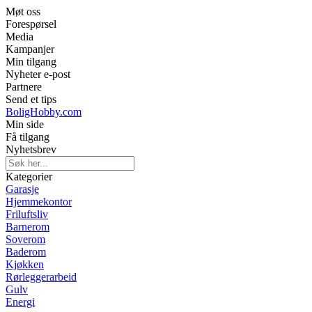
Møt oss
Forespørsel
Media
Kampanjer
Min tilgang
Nyheter e-post
Partnere
Send et tips
BoligHobby.com
Min side
Få tilgang
Nyhetsbrev
Kategorier
Garasje
Hjemmekontor
Friluftsliv
Barnerom
Soverom
Baderom
Kjøkken
Rørleggerarbeid
Gulv
Energi