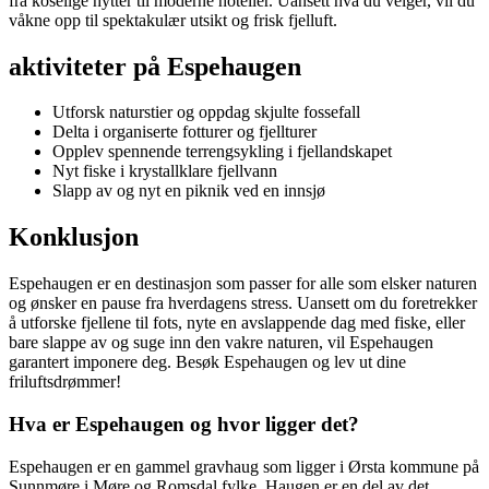
fra koselige hytter til moderne hoteller. Uansett hva du velger, vil du
våkne opp til spektakulær utsikt og frisk fjelluft.
aktiviteter på Espehaugen
Utforsk naturstier og oppdag skjulte fossefall
Delta i organiserte fotturer og fjellturer
Opplev spennende terrengsykling i fjellandskapet
Nyt fiske i krystallklare fjellvann
Slapp av og nyt en piknik ved en innsjø
Konklusjon
Espehaugen er en destinasjon som passer for alle som elsker naturen
og ønsker en pause fra hverdagens stress. Uansett om du foretrekker
å utforske fjellene til fots, nyte en avslappende dag med fiske, eller
bare slappe av og suge inn den vakre naturen, vil Espehaugen
garantert imponere deg. Besøk Espehaugen og lev ut dine
friluftsdrømmer!
Hva er Espehaugen og hvor ligger det?
Espehaugen er en gammel gravhaug som ligger i Ørsta kommune på
Sunnmøre i Møre og Romsdal fylke. Haugen er en del av det