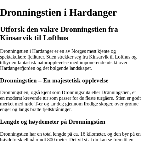
Dronningstien i Hardanger
Utforsk den vakre Dronningstien fra
Kinsarvik til Lofthus
Dronningstien i Hardanger er en av Norges mest kjente og
spektakulære fjellturer. Stien strekker seg fra Kinsarvik til Lofthus og
tilbyr en fantastisk naturopplevelse med imponerende utsikt over
Hardangerfjorden og det bølgende landskapet.
Dronningstien – En majestetisk opplevelse
Dronningstien, også kjent som Dronningsruta eller Drønningstien, er
en moderat krevende tur som passer for de fleste turgåere. Stien er godt
merket med røde T-er og tar deg gjennom frodige skoger, over grønne
enger og langs bratte fjellskråninger.
Lengde og høydemeter på Dronningstien
Dronningstien har en total lengde på ca. 16 kilometer, og den byr på en
høydeforskjell på rundt 800 meter. Det vil si at du kan se frem til en