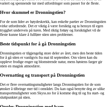
variert og spennende tur med utfordringer som passer for de fleste.
Hvor skummel er Dronningstien?
For de som lider av høydeskrekk, kan enkelte partier av Dronningstien
virke utfordrende. Det er viktig å være forsiktig og ta hensyn til egen
trygghet underveis på turen. Med riktig fottøy og forsiktighet vil de
fleste kunne klare å fullføre stien uten problemer.
Beste tidspunkt for å gå Dronningstien
Dronningstien er tilgjengelig store deler av året, men den beste tiden
for å gå stien er vanligvis fra mai til september. Om våren kan du
oppleve frodige enger og blomstrende natur, mens høstens farger gir
stien en magisk atmosfære.
Overnatting og transport på Dronningstien
Det er flere overnattingsmuligheter langs Dronningstien for de som
ønsker å tilbringe mer tid i området. Du kan også benytte deg av ulike
transportmuligheter som Skyss.no for å komme deg til og fra start- og
sluttpunktet på stien.
Opplev Dronningstien med barn