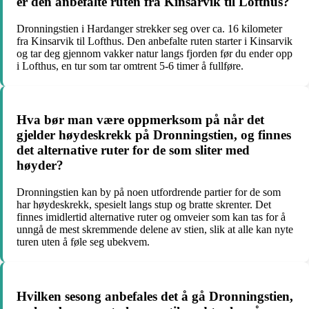
er den anbefalte ruten fra Kinsarvik til Lofthus?
Dronningstien i Hardanger strekker seg over ca. 16 kilometer
fra Kinsarvik til Lofthus. Den anbefalte ruten starter i Kinsarvik
og tar deg gjennom vakker natur langs fjorden før du ender opp
i Lofthus, en tur som tar omtrent 5-6 timer å fullføre.
Hva bør man være oppmerksom på når det
gjelder høydeskrekk på Dronningstien, og finnes
det alternative ruter for de som sliter med
høyder?
Dronningstien kan by på noen utfordrende partier for de som
har høydeskrekk, spesielt langs stup og bratte skrenter. Det
finnes imidlertid alternative ruter og omveier som kan tas for å
unngå de mest skremmende delene av stien, slik at alle kan nyte
turen uten å føle seg ubekvem.
Hvilken sesong anbefales det å gå Dronningstien,