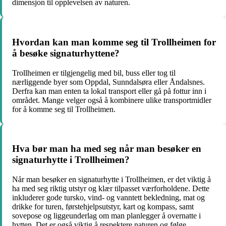
dimensjon til opplevelsen av naturen.
Hvordan kan man komme seg til Trollheimen for
å besøke signaturhyttene?
Trollheimen er tilgjengelig med bil, buss eller tog til
nærliggende byer som Oppdal, Sunndalsøra eller Åndalsnes.
Derfra kan man enten ta lokal transport eller gå på fottur inn i
området. Mange velger også å kombinere ulike transportmidler
for å komme seg til Trollheimen.
Hva bør man ha med seg når man besøker en
signaturhytte i Trollheimen?
Når man besøker en signaturhytte i Trollheimen, er det viktig å
ha med seg riktig utstyr og klær tilpasset værforholdene. Dette
inkluderer gode tursko, vind- og vanntett bekledning, mat og
drikke for turen, førstehjelpsutstyr, kart og kompass, samt
sovepose og liggeunderlag om man planlegger å overnatte i
hytten. Det er også viktig å respektere naturen og følge