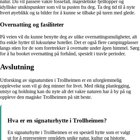
natur. Du vil passere vakre fossefall, majestetiske fjelltopper og
idylliske utsiktspunkter som vil ta pusten fra deg. Ta deg tid til å nyte
hvert øyeblikk og ta bilder for å kunne se tilbake på turen med glede.
Overnatting og fasiliteter
På veien vil du kunne benytte deg av ulike overnattingsmuligheter, alt
fra enkle hytter til luksuriøse hoteller. Det er også flere campingplasser
langs stien for de som foretrekker å overnatte under åpen himmel. Sørg
for å ha booket overnatting på forhånd, spesielt i travle perioder.
Avslutning
Utforsking av signaturstien i Trollheimen er en uforglemmelig
opplevelse som vil gi deg minner for livet. Med riktig planlegging,
utstyr og holdning kan du nyte alt det vakre naturen har å by på og
oppleve den magiske Trollheimen på sitt beste.
Hva er en signaturhytte i Trollheimen?
En signaturhytte i Trollheimen er en spesiell hytte som er valgt
ut for å representere områdets unike natur, kultur og historie.