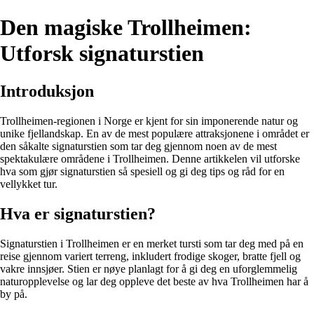
Den magiske Trollheimen:
Utforsk signaturstien
Introduksjon
Trollheimen-regionen i Norge er kjent for sin imponerende natur og
unike fjellandskap. En av de mest populære attraksjonene i området er
den såkalte signaturstien som tar deg gjennom noen av de mest
spektakulære områdene i Trollheimen. Denne artikkelen vil utforske
hva som gjør signaturstien så spesiell og gi deg tips og råd for en
vellykket tur.
Hva er signaturstien?
Signaturstien i Trollheimen er en merket tursti som tar deg med på en
reise gjennom variert terreng, inkludert frodige skoger, bratte fjell og
vakre innsjøer. Stien er nøye planlagt for å gi deg en uforglemmelig
naturopplevelse og lar deg oppleve det beste av hva Trollheimen har å
by på.