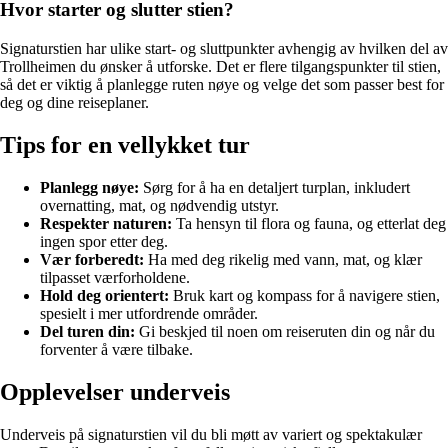
Hvor starter og slutter stien?
Signaturstien har ulike start- og sluttpunkter avhengig av hvilken del av
Trollheimen du ønsker å utforske. Det er flere tilgangspunkter til stien,
så det er viktig å planlegge ruten nøye og velge det som passer best for
deg og dine reiseplaner.
Tips for en vellykket tur
Planlegg nøye:
Sørg for å ha en detaljert turplan, inkludert
overnatting, mat, og nødvendig utstyr.
Respekter naturen:
Ta hensyn til flora og fauna, og etterlat deg
ingen spor etter deg.
Vær forberedt:
Ha med deg rikelig med vann, mat, og klær
tilpasset værforholdene.
Hold deg orientert:
Bruk kart og kompass for å navigere stien,
spesielt i mer utfordrende områder.
Del turen din:
Gi beskjed til noen om reiseruten din og når du
forventer å være tilbake.
Opplevelser underveis
Underveis på signaturstien vil du bli møtt av variert og spektakulær