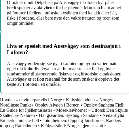
Området rundt Delpsheia på Austvågøy i Lofoten byr på et
bredt spekter av aktiviteter for besøkende. Man kan blant annet
gå fotturer i fjellene, utforske kystlinjen med kajakk eller båt,
fiske i fjordene, eller bare nyte den vakre naturen og roen som
omgir området.
Hva er spesielt med Austvågøy som destinasjon i
Lofoten?
Austvågøy er den største øya i Lofoten og byr på variert natur
og et rikt kulturliv. Øya har alt fra majestetiske fjell og hvite
sandstrender til sjarmerende fiskevær og historiske attraksjoner.
Austvågøy er et flott reisemål for de som ønsker å oppleve det
beste av Lofoten i ett område.
Hovden – et vinterparadis i Norge
•
Knivskjelodden – Norges
Nordligste Punkt
•
Opplev Alvøen i Bergen
•
Opplev Snøhetta Fjell:
En Guide for Fjellentusiaster
•
Mosekleivhornet – Utforsk Den Skjulte
Skatten av Naturen
•
Haugsvarden: Sykling i Sandane
•
Nedalshytta –
En perle i norske fjell
•
Jotunheimen: Oppdag Jønshornet, Randers
topp og Rametinden
•
Kråkvasstind: Norges gjemte skatt
•