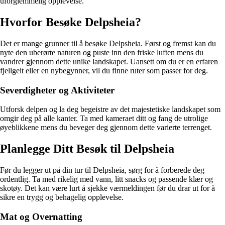
uforglemmelig opplevelse.
Hvorfor Besøke Delpsheia?
Det er mange grunner til å besøke Delpsheia. Først og fremst kan du
nyte den uberørte naturen og puste inn den friske luften mens du
vandrer gjennom dette unike landskapet. Uansett om du er en erfaren
fjellgeit eller en nybegynner, vil du finne ruter som passer for deg.
Severdigheter og Aktiviteter
Utforsk delpen og la deg begeistre av det majestetiske landskapet som
omgir deg på alle kanter. Ta med kameraet ditt og fang de utrolige
øyeblikkene mens du beveger deg gjennom dette varierte terrenget.
Planlegge Ditt Besøk til Delpsheia
Før du legger ut på din tur til Delpsheia, sørg for å forberede deg
ordentlig. Ta med rikelig med vann, litt snacks og passende klær og
skotøy. Det kan være lurt å sjekke værmeldingen før du drar ut for å
sikre en trygg og behagelig opplevelse.
Mat og Overnatting