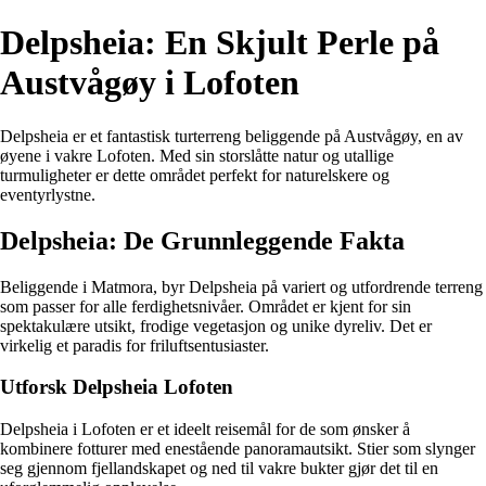
Delpsheia: En Skjult Perle på
Austvågøy i Lofoten
Delpsheia er et fantastisk turterreng beliggende på Austvågøy, en av
øyene i vakre Lofoten. Med sin storslåtte natur og utallige
turmuligheter er dette området perfekt for naturelskere og
eventyrlystne.
Delpsheia: De Grunnleggende Fakta
Beliggende i Matmora, byr Delpsheia på variert og utfordrende terreng
som passer for alle ferdighetsnivåer. Området er kjent for sin
spektakulære utsikt, frodige vegetasjon og unike dyreliv. Det er
virkelig et paradis for friluftsentusiaster.
Utforsk Delpsheia Lofoten
Delpsheia i Lofoten er et ideelt reisemål for de som ønsker å
kombinere fotturer med enestående panoramautsikt. Stier som slynger
seg gjennom fjellandskapet og ned til vakre bukter gjør det til en