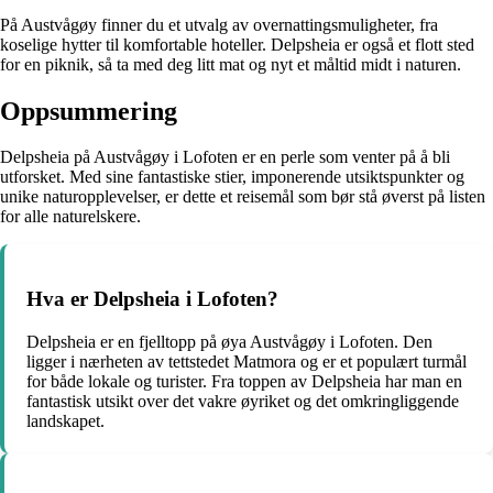
På Austvågøy finner du et utvalg av overnattingsmuligheter, fra
koselige hytter til komfortable hoteller. Delpsheia er også et flott sted
for en piknik, så ta med deg litt mat og nyt et måltid midt i naturen.
Oppsummering
Delpsheia på Austvågøy i Lofoten er en perle som venter på å bli
utforsket. Med sine fantastiske stier, imponerende utsiktspunkter og
unike naturopplevelser, er dette et reisemål som bør stå øverst på listen
for alle naturelskere.
Hva er Delpsheia i Lofoten?
Delpsheia er en fjelltopp på øya Austvågøy i Lofoten. Den
ligger i nærheten av tettstedet Matmora og er et populært turmål
for både lokale og turister. Fra toppen av Delpsheia har man en
fantastisk utsikt over det vakre øyriket og det omkringliggende
landskapet.