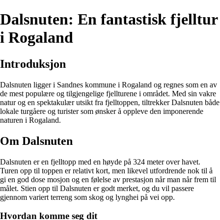
Dalsnuten: En fantastisk fjelltur
i Rogaland
Introduksjon
Dalsnuten ligger i Sandnes kommune i Rogaland og regnes som en av
de mest populære og tilgjengelige fjellturene i området. Med sin vakre
natur og en spektakulær utsikt fra fjelltoppen, tiltrekker Dalsnuten både
lokale turgåere og turister som ønsker å oppleve den imponerende
naturen i Rogaland.
Om Dalsnuten
Dalsnuten er en fjelltopp med en høyde på 324 meter over havet.
Turen opp til toppen er relativt kort, men likevel utfordrende nok til å
gi en god dose mosjon og en følelse av prestasjon når man når frem til
målet. Stien opp til Dalsnuten er godt merket, og du vil passere
gjennom variert terreng som skog og lynghei på vei opp.
Hvordan komme seg dit