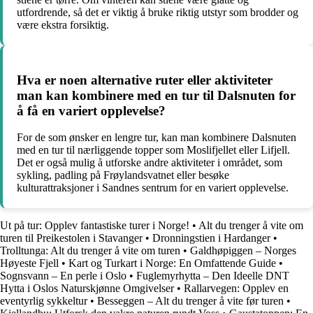
utfordrende, så det er viktig å bruke riktig utstyr som brodder og
være ekstra forsiktig.
Hva er noen alternative ruter eller aktiviteter
man kan kombinere med en tur til Dalsnuten for
å få en variert opplevelse?
For de som ønsker en lengre tur, kan man kombinere Dalsnuten
med en tur til nærliggende topper som Moslifjellet eller Lifjell.
Det er også mulig å utforske andre aktiviteter i området, som
sykling, padling på Frøylandsvatnet eller besøke
kulturattraksjoner i Sandnes sentrum for en variert opplevelse.
Ut på tur: Opplev fantastiske turer i Norge!
•
Alt du trenger å vite om
turen til Preikestolen i Stavanger
•
Dronningstien i Hardanger
•
Trolltunga: Alt du trenger å vite om turen
•
Galdhøpiggen – Norges
Høyeste Fjell
•
Kart og Turkart i Norge: En Omfattende Guide
•
Sognsvann – En perle i Oslo
•
Fuglemyrhytta – Den Ideelle DNT
Hytta i Oslos Naturskjønne Omgivelser
•
Rallarvegen: Opplev en
eventyrlig sykkeltur
•
Besseggen – Alt du trenger å vite før turen
•