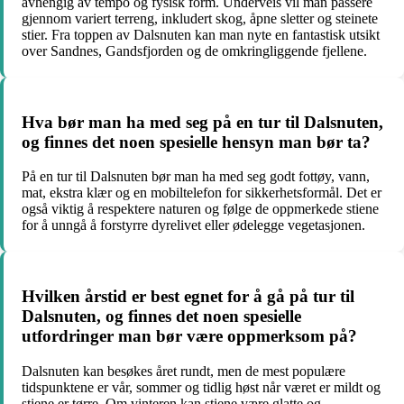
avhengig av tempo og fysisk form. Underveis vil man passere
gjennom variert terreng, inkludert skog, åpne sletter og steinete
stier. Fra toppen av Dalsnuten kan man nyte en fantastisk utsikt
over Sandnes, Gandsfjorden og de omkringliggende fjellene.
Hva bør man ha med seg på en tur til Dalsnuten,
og finnes det noen spesielle hensyn man bør ta?
På en tur til Dalsnuten bør man ha med seg godt fottøy, vann,
mat, ekstra klær og en mobiltelefon for sikkerhetsformål. Det er
også viktig å respektere naturen og følge de oppmerkede stiene
for å unngå å forstyrre dyrelivet eller ødelegge vegetasjonen.
Hvilken årstid er best egnet for å gå på tur til
Dalsnuten, og finnes det noen spesielle
utfordringer man bør være oppmerksom på?
Dalsnuten kan besøkes året rundt, men de mest populære
tidspunktene er vår, sommer og tidlig høst når været er mildt og
stiene er tørre. Om vinteren kan stiene være glatte og