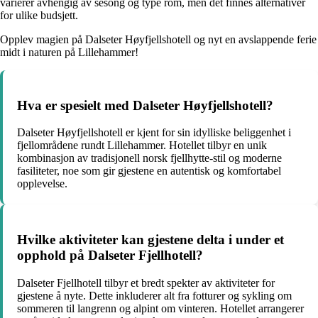
varierer avhengig av sesong og type rom, men det finnes alternativer
for ulike budsjett.
Opplev magien på Dalseter Høyfjellshotell og nyt en avslappende ferie
midt i naturen på Lillehammer!
Hva er spesielt med Dalseter Høyfjellshotell?
Dalseter Høyfjellshotell er kjent for sin idylliske beliggenhet i
fjellområdene rundt Lillehammer. Hotellet tilbyr en unik
kombinasjon av tradisjonell norsk fjellhytte-stil og moderne
fasiliteter, noe som gir gjestene en autentisk og komfortabel
opplevelse.
Hvilke aktiviteter kan gjestene delta i under et
opphold på Dalseter Fjellhotell?
Dalseter Fjellhotell tilbyr et bredt spekter av aktiviteter for
gjestene å nyte. Dette inkluderer alt fra fotturer og sykling om
sommeren til langrenn og alpint om vinteren. Hotellet arrangerer