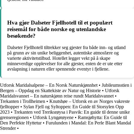
Hva gjør Dalseter Fjellhotell til et populært
reisemål for både norske og utenlandske
besøkende?
Dalseter Fjellhotell tiltrekker seg gjester fra både inn- og utland
på grunn av sin unike beliggenhet, autentiske atmosfære og
varierte aktivitetstilbud. Hotellet legger vekt på å skape
minneverdige opplevelser for alle gjester, enten de er ute etter
avslapning i naturen eller spennende eventyr i fjellene.
Utforsk Maridalsalpene – En Norsk Naturskjønnhet
•
Jubileumsstien i
Bergen – Oppdag en Skattekiste av Natur og Historie
•
Utforsk
Maridalsvannet – En naturskjønn reise rundt Maridalsvannet
•
Trekanten i Trollheimen
•
Knutshøe – Utforsk en av Norges vakreste
fjelltopper
•
Sylan Fjell og Syltoppen: En Guide til Storsylen Opp
2023
•
Trekanten ved Treriksrøysa i Pasvik: En guide til denne unike
grenseregionen
•
Utforsk Lyngørøyene
•
Ramsjøhytta: En Guide til
Den Perfekte Hyttetur
•
Furulunden i Mandal: En Perle Blant Mandal
Strender
•