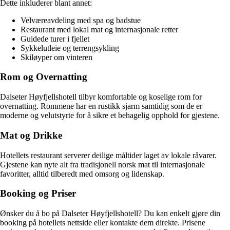
Dette inkluderer blant annet:
Velværeavdeling med spa og badstue
Restaurant med lokal mat og internasjonale retter
Guidede turer i fjellet
Sykkelutleie og terrengsykling
Skiløyper om vinteren
Rom og Overnatting
Dalseter Høyfjellshotell tilbyr komfortable og koselige rom for
overnatting. Rommene har en rustikk sjarm samtidig som de er
moderne og velutstyrte for å sikre et behagelig opphold for gjestene.
Mat og Drikke
Hotellets restaurant serverer deilige måltider laget av lokale råvarer.
Gjestene kan nyte alt fra tradisjonell norsk mat til internasjonale
favoritter, alltid tilberedt med omsorg og lidenskap.
Booking og Priser
Ønsker du å bo på Dalseter Høyfjellshotell? Du kan enkelt gjøre din
booking på hotellets nettside eller kontakte dem direkte. Prisene