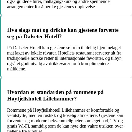
også guidede turer, matlagingskurs og andre spennende
arrangementer for å berike gjestenes opplevelse.
Hva slags mat og drikke kan gjestene forvente
seg på Dalseter Hotell?
På Dalseter Hotell kan gjestene se frem til deilig hjemmelaget
mat laget av lokale råvarer. Hotellets restaurant serverer alt fra
tradisjonelle norske retter til internasjonale favoritter, og tilbyr
også et godt utvalg av drikkevarer for å komplimentere
måltidene.
Hvordan er standarden på rommene på
Høyfjellshotell Lillehammer?
Rommene på Høyfjellshotell Lillehammer er komfortable og
velutstyrte, med en rustikk og koselig atmosfære. Gjestene kan
forvente seg moderne bekvemmeligheter som eget bad, TV og
gratis Wi-Fi, samtidig som de kan nyte den vakre utsikten over
fjellene fra vinduet.