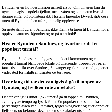
Bynuten er en flott destinasjon uansett årstid. Om vinteren kan du
nyte en magisk snødekt fjelltur, mens våren og sommeren byr på
grønne enger og blomsterprakt. Høstens fargerike løvverk gjør også
turen til Bynuten til en uforglemmelig opplevelse.
Så neste gang du er i Sandnes, ikke glem å ta turen til Bynuten for å
oppleve naturens skjønnhet og ro på nært hold!
Hva er Bynuten i Sandnes, og hvorfor er det et
populært turmål?
Bynuten i Sandnes er det høyeste punktet i kommunen og et
populært turmål blant både lokale og tilreisende. Toppen byr på en
fantastisk utsikt over Sandnes, Stavanger og fjordene rundt, og er et
yndet sted for friluftsentusiaster og turgåere.
Hvor lang tid tar det vanligvis å gå til toppen av
Bynuten, og hvilken rute anbefales?
Det tar vanligvis rundt 1,5-2 timer å gå til toppen av Bynuten,
avhengig av tempo og fysisk form. En populær rute starter fra
parkeringsplassen ved Gramstad, følger skogsveier og stier oppover
fjellsiden, og belønner deg med en spektakulær utsikt når du når