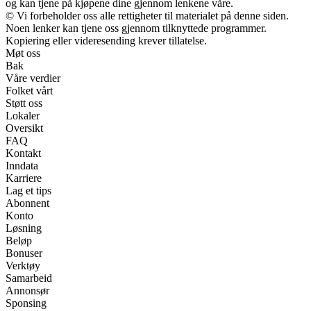
og kan tjene på kjøpene dine gjennom lenkene våre.
© Vi forbeholder oss alle rettigheter til materialet på denne siden.
Noen lenker kan tjene oss gjennom tilknyttede programmer.
Kopiering eller videresending krever tillatelse.
Møt oss
Bak
Våre verdier
Folket vårt
Støtt oss
Lokaler
Oversikt
FAQ
Kontakt
Inndata
Karriere
Lag et tips
Abonnent
Konto
Løsning
Beløp
Bonuser
Verktøy
Samarbeid
Annonsør
Sponsing