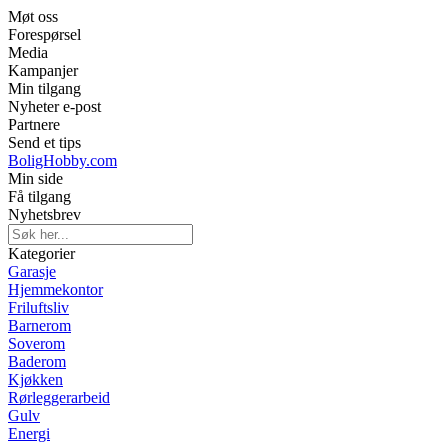
Møt oss
Forespørsel
Media
Kampanjer
Min tilgang
Nyheter e-post
Partnere
Send et tips
BoligHobby.com
Min side
Få tilgang
Nyhetsbrev
Kategorier
Garasje
Hjemmekontor
Friluftsliv
Barnerom
Soverom
Baderom
Kjøkken
Rørleggerarbeid
Gulv
Energi