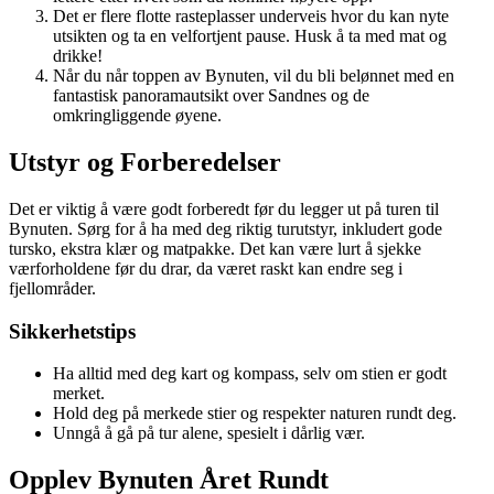
Det er flere flotte rasteplasser underveis hvor du kan nyte
utsikten og ta en velfortjent pause. Husk å ta med mat og
drikke!
Når du når toppen av Bynuten, vil du bli belønnet med en
fantastisk panoramautsikt over Sandnes og de
omkringliggende øyene.
Utstyr og Forberedelser
Det er viktig å være godt forberedt før du legger ut på turen til
Bynuten. Sørg for å ha med deg riktig turutstyr, inkludert gode
tursko, ekstra klær og matpakke. Det kan være lurt å sjekke
værforholdene før du drar, da været raskt kan endre seg i
fjellområder.
Sikkerhetstips
Ha alltid med deg kart og kompass, selv om stien er godt
merket.
Hold deg på merkede stier og respekter naturen rundt deg.
Unngå å gå på tur alene, spesielt i dårlig vær.
Opplev Bynuten Året Rundt