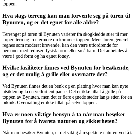
toppen.
Hva slags terreng kan man forvente seg på turen til
Bynuten, og er det egnet for alle aldre?
Terrenget på turen til Bynuten varierer fra skogkledde stier til mer
kupert terreng jo nærmere du kommer toppen. Mens turen generelt
regnes som moderat krevende, kan den være utfordrende for
personer med redusert fysisk form eller små barn. Det anbefales å
være i god form og ha egnet fottøy.
Hvilke fasiliteter finnes ved Bynuten for besøkende,
og er det mulig å grille eller overnatte der?
Ved Bynuten finnes det en benk og en platting hvor man kan nyte
utsikten og ta en velfortjent pause. Det er ikke tillatt å grille på
toppen av Bynuten, men det er flere egnede steder langs stien for en
piknik. Overnatting er ikke tillatt på selve toppen.
Hva er noen viktige hensyn å ta når man besøker
Bynuten for å ivareta naturen og sikkerheten?
Når man besøker Bynuten, er det viktig å respektere naturen ved å ta