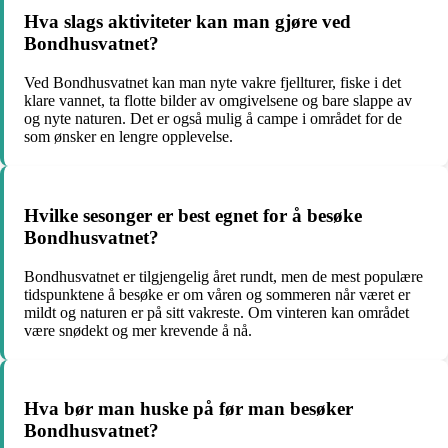
Hva slags aktiviteter kan man gjøre ved
Bondhusvatnet?
Ved Bondhusvatnet kan man nyte vakre fjellturer, fiske i det
klare vannet, ta flotte bilder av omgivelsene og bare slappe av
og nyte naturen. Det er også mulig å campe i området for de
som ønsker en lengre opplevelse.
Hvilke sesonger er best egnet for å besøke
Bondhusvatnet?
Bondhusvatnet er tilgjengelig året rundt, men de mest populære
tidspunktene å besøke er om våren og sommeren når været er
mildt og naturen er på sitt vakreste. Om vinteren kan området
være snødekt og mer krevende å nå.
Hva bør man huske på før man besøker
Bondhusvatnet?