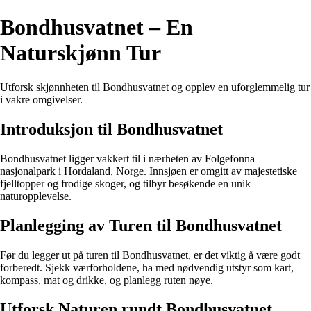
Bondhusvatnet – En
Naturskjønn Tur
Utforsk skjønnheten til Bondhusvatnet og opplev en uforglemmelig tur
i vakre omgivelser.
Introduksjon til Bondhusvatnet
Bondhusvatnet ligger vakkert til i nærheten av Folgefonna
nasjonalpark i Hordaland, Norge. Innsjøen er omgitt av majestetiske
fjelltopper og frodige skoger, og tilbyr besøkende en unik
naturopplevelse.
Planlegging av Turen til Bondhusvatnet
Før du legger ut på turen til Bondhusvatnet, er det viktig å være godt
forberedt. Sjekk værforholdene, ha med nødvendig utstyr som kart,
kompass, mat og drikke, og planlegg ruten nøye.
Utforsk Naturen rundt Bondhusvatnet