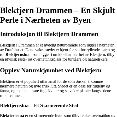
Blektjern Drammen – En Skjult
Perle i Nærheten av Byen
Introduksjon til Blektjern Drammen
Blektjern i Drammen er et nydelig naturområde som ligger i nærheten
av Drafnhuset. Dette vakre stedet er kjent for sin fortryllende sjarm og
ro.
Blektjernstua
, som ligger i umiddelbar nærhet av Blektjern, tilbyr
en idyllisk raste- og overnattingsplass for turgåere og naturelskere.
Opplev Naturskjønnhet ved Blektjern
Blektjern er et populært utfartsmål for de som ønsker å komme
nærmere naturen og nyte frisk luft. Stedet er en oase for fugleliv og
fauna, og man kan høre fuglekvitter og se vakre planter langs stiene
rundt vannet.
Blektjernstua – Et Sjarmerende Sted
Blektjernstua
er en sjarmerende hytte som tilbyr enkel overnatting og