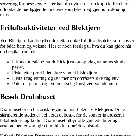
servering for besøkende. Her kan du nyte en varm kopp kaffe eller
utforske de nærliggende turstiene som fører deg gjennom skog og
mark.
Friluftsaktiviteter ved Blektjern
Ved Blektjern kan besøkende delta i ulike friluftsaktiviteter som passer
for både barn og voksne. Her er noen forslag til hva du kan gjøre når
du besøker området:
Utforsk turstiene rundt Blektjern og oppdag naturens skjulte
perler.
Fiske etter ørret i det klare vannet i Blektjern.
Delta i fugletitting og lær mer om områdets rike fugleliv.
Pakk en piknik og nyt en koselig lunsj ved vannkanten.
Besøk Drafnhuset
Drafnhuset er en historisk bygning i nærheten av Blektjern. Dette
sjarmerende stedet er vel verdt et besøk for de som er interessert i
lokalhistorie og kultur. Drafnhuset tilbyr ofte guidede turer og
arrangementer som gir et innblikk i områdets historie.