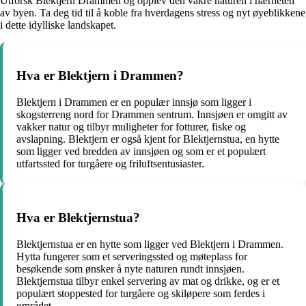
Utforsk Blektjern Drammen og opplev den vakre naturen i nærheten
av byen. Ta deg tid til å koble fra hverdagens stress og nyt øyeblikkene
i dette idylliske landskapet.
Hva er Blektjern i Drammen?
Blektjern i Drammen er en populær innsjø som ligger i
skogsterreng nord for Drammen sentrum. Innsjøen er omgitt av
vakker natur og tilbyr muligheter for fotturer, fiske og
avslapning. Blektjern er også kjent for Blektjernstua, en hytte
som ligger ved bredden av innsjøen og som er et populært
utfartssted for turgåere og friluftsentusiaster.
Hva er Blektjernstua?
Blektjernstua er en hytte som ligger ved Blektjern i Drammen.
Hytta fungerer som et serveringssted og møteplass for
besøkende som ønsker å nyte naturen rundt innsjøen.
Blektjernstua tilbyr enkel servering av mat og drikke, og er et
populært stoppested for turgåere og skiløpere som ferdes i
området.