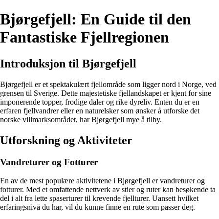
Bjørgefjell: En Guide til den
Fantastiske Fjellregionen
Introduksjon til Bjørgefjell
Bjørgefjell er et spektakulært fjellområde som ligger nord i Norge, ved
grensen til Sverige. Dette majestetiske fjellandskapet er kjent for sine
imponerende topper, frodige daler og rike dyreliv. Enten du er en
erfaren fjellvandrer eller en naturelsker som ønsker å utforske det
norske villmarksområdet, har Bjørgefjell mye å tilby.
Utforskning og Aktiviteter
Vandreturer og Fotturer
En av de mest populære aktivitetene i Bjørgefjell er vandreturer og
fotturer. Med et omfattende nettverk av stier og ruter kan besøkende ta
del i alt fra lette spaserturer til krevende fjellturer. Uansett hvilket
erfaringsnivå du har, vil du kunne finne en rute som passer deg.