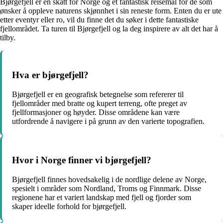
Bjørgefjell er en skatt for Norge og et fantastisk reisemål for de som
ønsker å oppleve naturens skjønnhet i sin reneste form. Enten du er ute
etter eventyr eller ro, vil du finne det du søker i dette fantastiske
fjellområdet. Ta turen til Bjørgefjell og la deg inspirere av alt det har å
tilby.
Hva er bjørgefjell?
Bjørgefjell er en geografisk betegnelse som refererer til
fjellområder med bratte og kupert terreng, ofte preget av
fjellformasjoner og høyder. Disse områdene kan være
utfordrende å navigere i på grunn av den varierte topografien.
Hvor i Norge finner vi bjørgefjell?
Bjørgefjell finnes hovedsakelig i de nordlige delene av Norge,
spesielt i områder som Nordland, Troms og Finnmark. Disse
regionene har et variert landskap med fjell og fjorder som
skaper ideelle forhold for bjørgefjell.