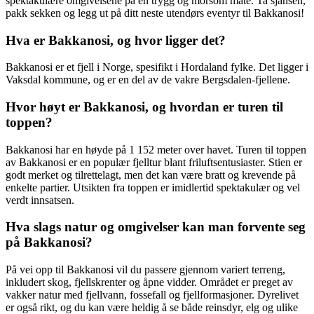
spektakulære omgivelsene på en trygg og morsom måte. Ta sjansen,
pakk sekken og legg ut på ditt neste utendørs eventyr til Bakkanosi!
Hva er Bakkanosi, og hvor ligger det?
Bakkanosi er et fjell i Norge, spesifikt i Hordaland fylke. Det ligger i
Vaksdal kommune, og er en del av de vakre Bergsdalen-fjellene.
Hvor høyt er Bakkanosi, og hvordan er turen til
toppen?
Bakkanosi har en høyde på 1 152 meter over havet. Turen til toppen
av Bakkanosi er en populær fjelltur blant friluftsentusiaster. Stien er
godt merket og tilrettelagt, men det kan være bratt og krevende på
enkelte partier. Utsikten fra toppen er imidlertid spektakulær og vel
verdt innsatsen.
Hva slags natur og omgivelser kan man forvente seg
på Bakkanosi?
På vei opp til Bakkanosi vil du passere gjennom variert terreng,
inkludert skog, fjellskrenter og åpne vidder. Området er preget av
vakker natur med fjellvann, fossefall og fjellformasjoner. Dyrelivet
er også rikt, og du kan være heldig å se både reinsdyr, elg og ulike