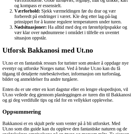
værforholdene. Gode turstøvler, regntøy, mat og drikke, kart
og kompass er essensielt.
Værforhold:
Sjekk værmeldingen før du drar og vær
forberedt på endringer i været. Kle deg etter lag-på-lag
prinsippet for å kunne regulere temperaturen under turen.
Nødsituasjoner:
Ha alltid med deg en førstehjelpspakke og
vær klar over nødnumrene i området i tilfelle en uventet
situasjon oppstår.
Utforsk Bakkanosi med Ut.no
Ut.no er en fantastisk ressurs for turister som ønsker å oppdage nye
eventyr og utforske Norges natur. Ved å bruke Ut.no kan du få
tilgang til detaljerte rutebeskrivelser, informasjon om turforslag,
bilder og anmeldelser fra andre turgåere.
Enten du er ute etter en kort dagstur eller en lengre ekspedisjon, vil
Ut.no veilede deg gjennom planleggingen av turen din til Bakkanosi
og gi deg verdifulle tips og råd for en vellykket opplevelse.
Oppsummering
Bakkanosi er en skjult perle som venter på å bli utforsket. Med
Ut.no som din guide kan du oppleve den fantastiske naturen og de