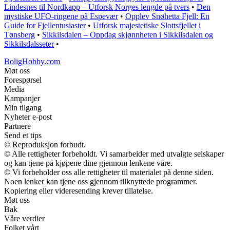
Lindesnes til Nordkapp – Utforsk Norges lengde på tvers
•
Den
mystiske UFO-ringene på Espevær
•
Opplev Snøhetta Fjell: En
Guide for Fjellentusiaster
•
Utforsk majestetiske Slottsfjellet i
Tønsberg
•
Sikkilsdalen – Oppdag skjønnheten i Sikkilsdalen og
Sikkilsdalsseter
•
BoligHobby.com
Møt oss
Forespørsel
Media
Kampanjer
Min tilgang
Nyheter e-post
Partnere
Send et tips
© Reproduksjon forbudt.
© Alle rettigheter forbeholdt. Vi samarbeider med utvalgte selskaper
og kan tjene på kjøpene dine gjennom lenkene våre.
© Vi forbeholder oss alle rettigheter til materialet på denne siden.
Noen lenker kan tjene oss gjennom tilknyttede programmer.
Kopiering eller videresending krever tillatelse.
Møt oss
Bak
Våre verdier
Folket vårt