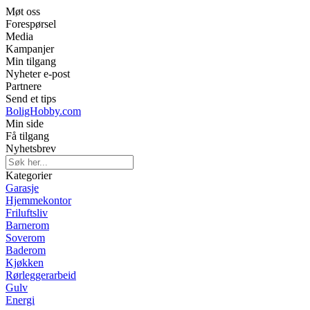
Møt oss
Forespørsel
Media
Kampanjer
Min tilgang
Nyheter e-post
Partnere
Send et tips
BoligHobby.com
Min side
Få tilgang
Nyhetsbrev
Kategorier
Garasje
Hjemmekontor
Friluftsliv
Barnerom
Soverom
Baderom
Kjøkken
Rørleggerarbeid
Gulv
Energi