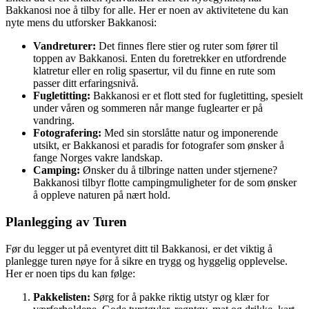
Bakkanosi noe å tilby for alle. Her er noen av aktivitetene du kan
nyte mens du utforsker Bakkanosi:
Vandreturer:
Det finnes flere stier og ruter som fører til
toppen av Bakkanosi. Enten du foretrekker en utfordrende
klatretur eller en rolig spasertur, vil du finne en rute som
passer ditt erfaringsnivå.
Fugletitting:
Bakkanosi er et flott sted for fugletitting, spesielt
under våren og sommeren når mange fuglearter er på
vandring.
Fotografering:
Med sin storslåtte natur og imponerende
utsikt, er Bakkanosi et paradis for fotografer som ønsker å
fange Norges vakre landskap.
Camping:
Ønsker du å tilbringe natten under stjernene?
Bakkanosi tilbyr flotte campingmuligheter for de som ønsker
å oppleve naturen på nært hold.
Planlegging av Turen
Før du legger ut på eventyret ditt til Bakkanosi, er det viktig å
planlegge turen nøye for å sikre en trygg og hyggelig opplevelse.
Her er noen tips du kan følge:
Pakkelisten:
Sørg for å pakke riktig utstyr og klær for