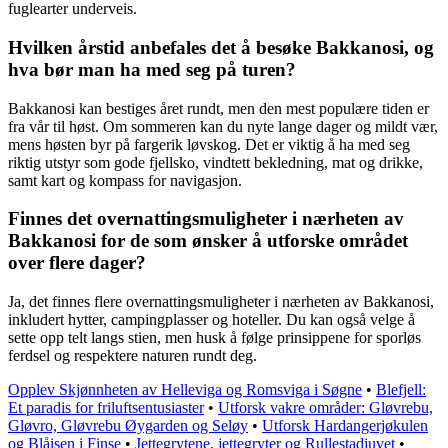
fuglearter underveis.
Hvilken årstid anbefales det å besøke Bakkanosi, og
hva bør man ha med seg på turen?
Bakkanosi kan bestiges året rundt, men den mest populære tiden er
fra vår til høst. Om sommeren kan du nyte lange dager og mildt vær,
mens høsten byr på fargerik løvskog. Det er viktig å ha med seg
riktig utstyr som gode fjellsko, vindtett bekledning, mat og drikke,
samt kart og kompass for navigasjon.
Finnes det overnattingsmuligheter i nærheten av
Bakkanosi for de som ønsker å utforske området
over flere dager?
Ja, det finnes flere overnattingsmuligheter i nærheten av Bakkanosi,
inkludert hytter, campingplasser og hoteller. Du kan også velge å
sette opp telt langs stien, men husk å følge prinsippene for sporløs
ferdsel og respektere naturen rundt deg.
Opplev Skjønnheten av Helleviga og Romsviga i Søgne
•
Blefjell:
Et paradis for friluftsentusiaster
•
Utforsk vakre områder: Gløvrebu,
Gløvro, Gløvrebu Øygarden og Seløy
•
Utforsk Hardangerjøkulen
og Blåisen i Finse
•
Jettegrytene, jettegryter og Rullestadjuvet
•