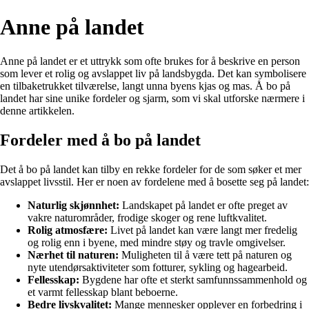
Anne på landet
Anne på landet er et uttrykk som ofte brukes for å beskrive en person
som lever et rolig og avslappet liv på landsbygda. Det kan symbolisere
en tilbaketrukket tilværelse, langt unna byens kjas og mas. Å bo på
landet har sine unike fordeler og sjarm, som vi skal utforske nærmere i
denne artikkelen.
Fordeler med å bo på landet
Det å bo på landet kan tilby en rekke fordeler for de som søker et mer
avslappet livsstil. Her er noen av fordelene med å bosette seg på landet:
Naturlig skjønnhet:
Landskapet på landet er ofte preget av
vakre naturområder, frodige skoger og rene luftkvalitet.
Rolig atmosfære:
Livet på landet kan være langt mer fredelig
og rolig enn i byene, med mindre støy og travle omgivelser.
Nærhet til naturen:
Muligheten til å være tett på naturen og
nyte utendørsaktiviteter som fotturer, sykling og hagearbeid.
Fellesskap:
Bygdene har ofte et sterkt samfunnssammenhold og
et varmt fellesskap blant beboerne.
Bedre livskvalitet:
Mange mennesker opplever en forbedring i