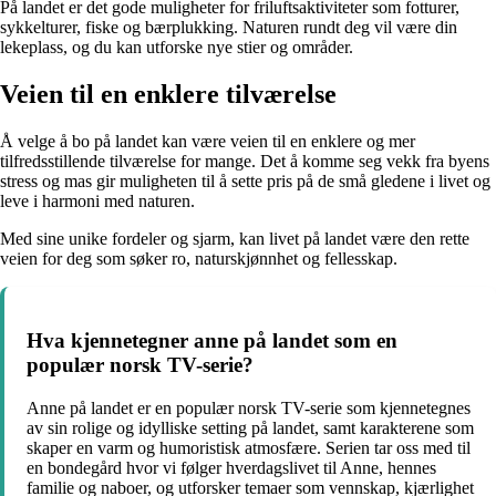
På landet er det gode muligheter for friluftsaktiviteter som fotturer,
sykkelturer, fiske og bærplukking. Naturen rundt deg vil være din
lekeplass, og du kan utforske nye stier og områder.
Veien til en enklere tilværelse
Å velge å bo på landet kan være veien til en enklere og mer
tilfredsstillende tilværelse for mange. Det å komme seg vekk fra byens
stress og mas gir muligheten til å sette pris på de små gledene i livet og
leve i harmoni med naturen.
Med sine unike fordeler og sjarm, kan livet på landet være den rette
veien for deg som søker ro, naturskjønnhet og fellesskap.
Hva kjennetegner anne på landet som en
populær norsk TV-serie?
Anne på landet er en populær norsk TV-serie som kjennetegnes
av sin rolige og idylliske setting på landet, samt karakterene som
skaper en varm og humoristisk atmosfære. Serien tar oss med til
en bondegård hvor vi følger hverdagslivet til Anne, hennes
familie og naboer, og utforsker temaer som vennskap, kjærlighet