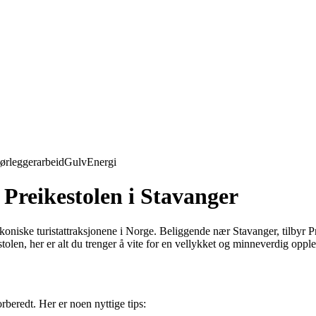
ørleggerarbeid
Gulv
Energi
l Preikestolen i Stavanger
koniske turistattraksjonene i Norge. Beliggende nær Stavanger, tilbyr P
tolen, her er alt du trenger å vite for en vellykket og minneverdig opple
orberedt. Her er noen nyttige tips: