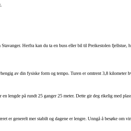
.
Stavanger. Herfra kan du ta en buss eller bil til Preikestolen fjellstue, h
 avhengig av din fysiske form og tempo. Turen er omtrent 3,8 kilometer hv
n lengde på rundt 25 ganger 25 meter. Dette gir deg rikelig med plass til
et er generelt mer stabilt og dagene er lengre. Unngå å besøke om vinte