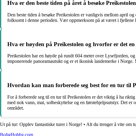
Hva er den beste tiden på året å besøke Preikestole
Den beste tiden å besøke Preikestolen er vanligvis mellom april og 
folksomt i denne perioden. Vær oppmerksom på at været i fjellene ka
Hva er høyden på Preikestolen og hvorfor er det en
Preikestolen har en høyde på rundt 604 meter over Lysefjorden, og d
imponerende panoramautsikt og er et ikonisk landemerke i Norge.
Hvordan kan man forberede seg best for en tur til P
For å forberede seg til en tur til Preikestolen er det viktig å ha ri
med nok vann, mat, solbeskyttelse og en førstehjelpsutstyr. Det er o
området.
Ut på tur: Opplev fantastiske turer i Norge!
•
Alt du trenger å vite om tu
BoligHobby.com