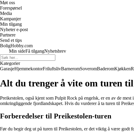
Møt oss
Forespørsel
Media
Kampanjer
Min tilgang
Nyheter e-post
Partnere
Send et tips
BoligHobby.com
Min side
Få tilgang
Nyhetsbrev
Kategorier
Garasje
Hjemmekontor
Friluftsliv
Barnerom
Soverom
Baderom
Kjøkken
R
Alt du trenger å vite om turen ti
Preikestolen, også kjent som Pulpit Rock på engelsk, er en av de mest i
omkringliggende fjordlandskapet. Hvis du vurderer å ta turen til Preikes
Forberedelser til Preikestolen-turen
Før du begir deg ut på turen til Preikestolen, er det viktig å være godt f