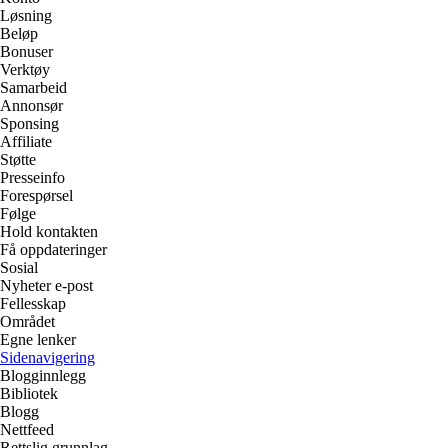
Løsning
Beløp
Bonuser
Verktøy
Samarbeid
Annonsør
Sponsing
Affiliate
Støtte
Presseinfo
Forespørsel
Følge
Hold kontakten
Få oppdateringer
Sosial
Nyheter e-post
Fellesskap
Området
Egne lenker
Sidenavigering
Blogginnlegg
Bibliotek
Blogg
Nettfeed
Rettslig grunnlag