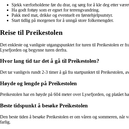
Sjekk værforholdene før du drar, og sørg for å kle deg etter været
Ha godt fottøy som er egnet for terrengvandring.
Pakk med mat, drikke og eventuelt en førstehjelpsutstyr.
Start tidlig på morgenen for å unngå store folkemengder.
Reise til Preikestolen
Det enkleste og vanligste utgangspunktet for turen til Preikestolen er fra 
Lysefjorden og begynne turen derfra.
Hvor lang tid tar det å gå til Preikestolen?
Det tar vanligvis rundt 2-3 timer å gå fra startpunktet til Preikestolen,
Høyde og lengde på Preikestolen
Preikestolen har en høyde på 604 meter over Lysefjorden, og platået har e
Beste tidspunkt å besøke Preikestolen
Den beste tiden å besøke Preikestolen er om våren og sommeren, når vær
farlig.