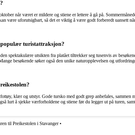
n?
oktober når været er mildere og stiene er lettere å gå på. Sommermåned
n være uforutsigbart, så det er viktig å være godt forberedt uansett nå
 populær turistattraksjon?
en spektakulære utsikten fra platået tiltrekker seg tusenvis av besøkend
 Mange besøkende søker også den unike naturopplevelsen og utfordring
reikestolen?
ktig fottøy, klær og utstyr. Gode tursko med godt grep anbefales, sammen 
gså lurt å sjekke værforholdene og stiene før du legger ut på turen, samt
ren til Preikestolen i Stavanger
•