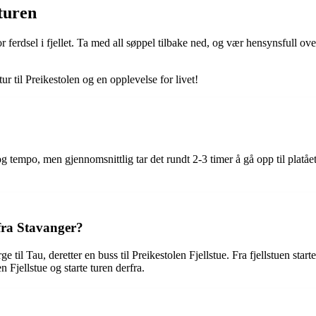
turen
r ferdsel i fjellet. Ta med all søppel tilbake ned, og vær hensynsfull ov
tur til Preikestolen og en opplevelse for livet!
og tempo, men gjennomsnittlig tar det rundt 2-3 timer å gå opp til platået
 fra Stavanger?
 til Tau, deretter en buss til Preikestolen Fjellstue. Fra fjellstuen starte
 Fjellstue og starte turen derfra.