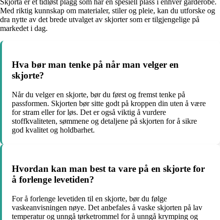
Skjorta er et tidløst plagg som har en spesiell plass i enhver garderobe.
Med riktig kunnskap om materialer, stiler og pleie, kan du utforske og
dra nytte av det brede utvalget av skjorter som er tilgjengelige på
markedet i dag.
Hva bør man tenke på når man velger en
skjorte?
Når du velger en skjorte, bør du først og fremst tenke på
passformen. Skjorten bør sitte godt på kroppen din uten å være
for stram eller for løs. Det er også viktig å vurdere
stoffkvaliteten, sømmene og detaljene på skjorten for å sikre
god kvalitet og holdbarhet.
Hvordan kan man best ta vare på en skjorte for
å forlenge levetiden?
For å forlenge levetiden til en skjorte, bør du følge
vaskeanvisningen nøye. Det anbefales å vaske skjorten på lav
temperatur og unngå tørketrommel for å unngå krymping og