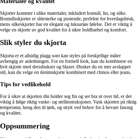
Materialer og kvalitet
Skjorter kommer i ulike materialer, inkludert bomull, lin, og silke.
Bomullsskjorter er slitesterke og pustende, perfekte for hverdagsbruk,
mens silkeskjorter har en elegant og luksuriøs følelse. Det er viktig å
velge en skjorte av god kvalitet for å sikre holdbarhet og komfort.
Slik styler du skjorta
Skjorta er et allsidig plagg som kan styles på forskjellige måter
avhengig av anledningen. For en formell look, kan du kombinere en
hvit skjorte med dressbukser og blazer. Ønsker du en mer avslappet
stil, kan du velge en denimskjorte kombinert med chinos eller jeans.
Tips for vedlikehold
For å sikre at skjorten din holder seg fin og ser bra ut over tid, er det
viktig å følge riktig vaske- og stellinstruksjoner. Vask skjorten på riktig
temperatur, heng den til tørk, og stryk ved behov for å bevare fasong
og kvalitet.
Oppsummering