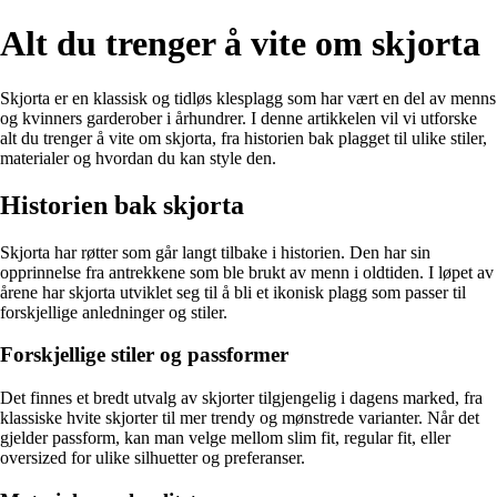
Alt du trenger å vite om skjorta
Skjorta er en klassisk og tidløs klesplagg som har vært en del av menns
og kvinners garderober i århundrer. I denne artikkelen vil vi utforske
alt du trenger å vite om skjorta, fra historien bak plagget til ulike stiler,
materialer og hvordan du kan style den.
Historien bak skjorta
Skjorta har røtter som går langt tilbake i historien. Den har sin
opprinnelse fra antrekkene som ble brukt av menn i oldtiden. I løpet av
årene har skjorta utviklet seg til å bli et ikonisk plagg som passer til
forskjellige anledninger og stiler.
Forskjellige stiler og passformer
Det finnes et bredt utvalg av skjorter tilgjengelig i dagens marked, fra
klassiske hvite skjorter til mer trendy og mønstrede varianter. Når det
gjelder passform, kan man velge mellom slim fit, regular fit, eller
oversized for ulike silhuetter og preferanser.