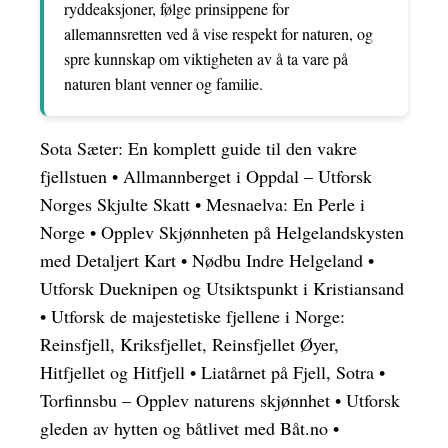
ryddeaksjoner, følge prinsippene for
allemannsretten ved å vise respekt for naturen, og
spre kunnskap om viktigheten av å ta vare på
naturen blant venner og familie.
Sota Sæter: En komplett guide til den vakre
fjellstuen
•
Allmannberget i Oppdal – Utforsk
Norges Skjulte Skatt
•
Mesnaelva: En Perle i
Norge
•
Opplev Skjønnheten på Helgelandskysten
med Detaljert Kart
•
Nødbu Indre Helgeland
•
Utforsk Dueknipen og Utsiktspunkt i Kristiansand
•
Utforsk de majestetiske fjellene i Norge:
Reinsfjell, Kriksfjellet, Reinsfjellet Øyer,
Hitfjellet og Hitfjell
•
Liatårnet på Fjell, Sotra
•
Torfinnsbu – Opplev naturens skjønnhet
•
Utforsk
gleden av hytten og båtlivet med Båt.no
•