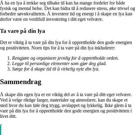
Å ha en lya å trekke seg tilbake til kan ha mange fordeler for både
fysisk og mental helse. Det kan bidra til å redusere stress, øke trivsel og
forbedre søvnkvaliteten. Å investere tid og energi i å skape en lya kan
derfor være en verdifull investering i ditt eget velvære.
Ta vare på din lya
Det er viktig å ta vare på din lya for å opprettholde den gode energien
og positiviteten. Noen tips for å ta vare på din lya inkluderer:
Rengjøre og organisere jevnlig for å opprettholde orden.
Legge til personlige elementer som gjør deg glad.
Sørge for å skape tid til å virkelig nyte din lya.
Sammendrag
Å skape din egen lya er en viktig del av å ta vare på ditt eget velvære.
Ved å velge riktige farger, materialer og atmosfære, kan du skape et
sted hvor du kan føle deg trygg, avslappet og lykkelig. Ikke glem å ta
vare på din lya for å opprettholde den gode energien og positiviteten i
livet ditt.