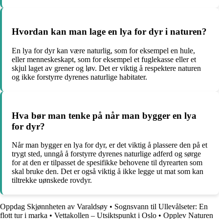
Hvordan kan man lage en lya for dyr i naturen?
En lya for dyr kan være naturlig, som for eksempel en hule,
eller menneskeskapt, som for eksempel et fuglekasse eller et
skjul laget av grener og løv. Det er viktig å respektere naturen
og ikke forstyrre dyrenes naturlige habitater.
Hva bør man tenke på når man bygger en lya
for dyr?
Når man bygger en lya for dyr, er det viktig å plassere den på et
trygt sted, unngå å forstyrre dyrenes naturlige adferd og sørge
for at den er tilpasset de spesifikke behovene til dyrearten som
skal bruke den. Det er også viktig å ikke legge ut mat som kan
tiltrekke uønskede rovdyr.
Oppdag Skjønnheten av Varaldsøy
•
Sognsvann til Ullevålseter: En
flott tur i marka
•
Vettakollen – Utsiktspunkt i Oslo
•
Opplev Naturen