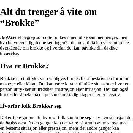
Alt du trenger å vite om
“Brokke”
Brokke
er et begrep som ofte brukes innen ulike sammenhenger, men
hva betyr egentlig denne setningen? I denne artikkelen vil vi utforske
dyptgående om brokke og hvordan det kan påvirke din daglige
tilværelse.
Hva er Brokke?
Brokke
er et uttrykk som vanligvis brukes for å beskrive en form for
misnøye eller klage. Det kan være knyttet til ulike situasjoner hvor en
person uttrykker utilfredshet, frustrasjon eller irritasjon. Det kan også
brukes for å peke på en person som stadig klager eller er negativ.
Hvorfor folk Brokker seg
Det er flere grunner til hvorfor folk kan finne seg selv i en situasjon der
de
brokker
seg. Noen ganger kan det være på grunn av misnøye med
en bestemt situasjon eller prestasjon, mens det andre ganger kan