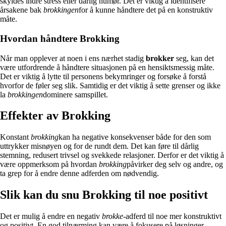
skyldes indre stress eller dårlig humør. Det er viktig å identifisere
årsakene bak
brokkingen
for å kunne håndtere det på en konstruktiv
måte.
Hvordan håndtere Brokking
Når man opplever at noen i ens nærhet stadig
brokker
seg, kan det
være utfordrende å håndtere situasjonen på en hensiktsmessig måte.
Det er viktig å lytte til personens bekymringer og forsøke å forstå
hvorfor de føler seg slik. Samtidig er det viktig å sette grenser og ikke
la
brokkingen
dominere samspillet.
Effekter av Brokking
Konstant
brokking
kan ha negative konsekvenser både for den som
uttrykker misnøyen og for de rundt dem. Det kan føre til dårlig
stemning, redusert trivsel og svekkede relasjoner. Derfor er det viktig å
være oppmerksom på hvordan
brokking
påvirker deg selv og andre, og
ta grep for å endre denne adferden om nødvendig.
Slik kan du snu Brokking til noe positivt
Det er mulig å endre en negativ
brokke
-adferd til noe mer konstruktivt
og positivt. En god tilnærming kan være å fokusere på løsninger