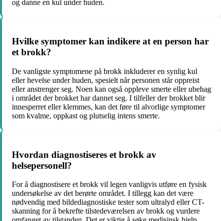
og danne en kul under huden.
Hvilke symptomer kan indikere at en person har
et brokk?
De vanligste symptomene på brokk inkluderer en synlig kul
eller hevelse under huden, spesielt når personen står oppreist
eller anstrenger seg. Noen kan også oppleve smerte eller ubehag
i området der brokket har dannet seg. I tilfeller der brokket blir
innesperret eller klemmes, kan det føre til alvorlige symptomer
som kvalme, oppkast og plutselig intens smerte.
Hvordan diagnostiseres et brokk av
helsepersonell?
For å diagnostisere et brokk vil legen vanligvis utføre en fysisk
undersøkelse av det berørte området. I tillegg kan det være
nødvendig med bildediagnostiske tester som ultralyd eller CT-
skanning for å bekrefte tilstedeværelsen av brokk og vurdere
omfanget av tilstanden. Det er viktig å søke medisinsk hjelp