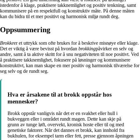
istedenfor å klage, praktisere takknemlighet og positiv tenkning, samt
kommunisere på en respektfull og konstruktiv måte. På denne måten
kan du bidra til et mer positivt og harmonisk miljø rundt deg.
Oppsummering
Brokke
er et uttrykk som ofte brukes for å beskrive misnøye eller klage.
Det er viktig å være bevisst på hvordan
brokking
påvirker en selv og
andre, samt å ta aktive skritt for å snu negativiteten til noe positivt. Ved
å praktisere takknemlighet, fokusere på løsninger og kommunisere
konstruktivt, kan man skape en mer positiv og harmonisk tilværelse for
seg selv og de rundt seg.
Hva er årsakene til at brokk oppstår hos
mennesker?
Brokk oppstår vanligvis når det er en svakhet eller hull i
bukveggen eller i området rundt magen. Dette kan skje på
grunn av tunge løft, overvekt, kronisk hoste eller til og med
genetiske faktorer. Når det dannes et brokk, kan innhold fra
bukhulen, for eksempel tarm eller fett, presse gjennom åpningen