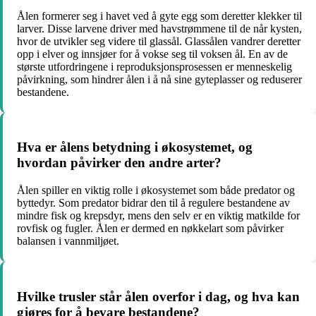
Ålen formerer seg i havet ved å gyte egg som deretter klekker til
larver. Disse larvene driver med havstrømmene til de når kysten,
hvor de utvikler seg videre til glassål. Glassålen vandrer deretter
opp i elver og innsjøer for å vokse seg til voksen ål. En av de
største utfordringene i reproduksjonsprosessen er menneskelig
påvirkning, som hindrer ålen i å nå sine gyteplasser og reduserer
bestandene.
Hva er ålens betydning i økosystemet, og
hvordan påvirker den andre arter?
Ålen spiller en viktig rolle i økosystemet som både predator og
byttedyr. Som predator bidrar den til å regulere bestandene av
mindre fisk og krepsdyr, mens den selv er en viktig matkilde for
rovfisk og fugler. Ålen er dermed en nøkkelart som påvirker
balansen i vannmiljøet.
Hvilke trusler står ålen overfor i dag, og hva kan
gjøres for å bevare bestandene?