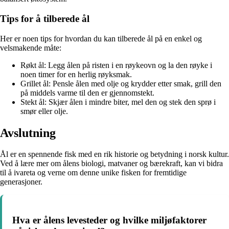
Tips for å tilberede ål
Her er noen tips for hvordan du kan tilberede ål på en enkel og
velsmakende måte:
Røkt ål: Legg ålen på risten i en røykeovn og la den røyke i
noen timer for en herlig røyksmak.
Grillet ål: Pensle ålen med olje og krydder etter smak, grill den
på middels varme til den er gjennomstekt.
Stekt ål: Skjær ålen i mindre biter, mel den og stek den sprø i
smør eller olje.
Avslutning
Ål er en spennende fisk med en rik historie og betydning i norsk kultur.
Ved å lære mer om ålens biologi, matvaner og bærekraft, kan vi bidra
til å ivareta og verne om denne unike fisken for fremtidige
generasjoner.
Hva er ålens levesteder og hvilke miljøfaktorer