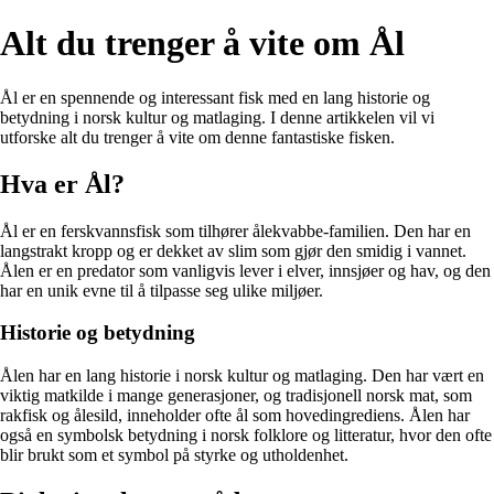
Alt du trenger å vite om Ål
Ål er en spennende og interessant fisk med en lang historie og
betydning i norsk kultur og matlaging. I denne artikkelen vil vi
utforske alt du trenger å vite om denne fantastiske fisken.
Hva er Ål?
Ål er en ferskvannsfisk som tilhører ålekvabbe-familien. Den har en
langstrakt kropp og er dekket av slim som gjør den smidig i vannet.
Ålen er en predator som vanligvis lever i elver, innsjøer og hav, og den
har en unik evne til å tilpasse seg ulike miljøer.
Historie og betydning
Ålen har en lang historie i norsk kultur og matlaging. Den har vært en
viktig matkilde i mange generasjoner, og tradisjonell norsk mat, som
rakfisk og ålesild, inneholder ofte ål som hovedingrediens. Ålen har
også en symbolsk betydning i norsk folklore og litteratur, hvor den ofte
blir brukt som et symbol på styrke og utholdenhet.