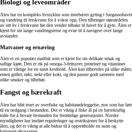
Biologi og leveområder
Ålen har en kompleks livssyklus som innebærer gyting i Sargassohavet
og vandring til ferskvann for å vokse opp. Den tilbringer størstedelen
av sitt liv i ferskvann før den vender tilbake til havet for å gyte. Ålen er
kjent for sin lange vandringsreise og evne til å navigere over lange
avstander.
Matvaner og ernæring
Ålen er en populær matfisk som er kjent for sin delikate smak og
saftige kjøtt. Den er rik på omega-3-fettsyrer, proteiner og vitaminer
som er viktige for en sunn kosthold. Ålen kan tilberedes på ulike måter,
enten grillet, røkt, stekt eller kokt, og den passer godt sammen med
ulike smaker og tilbehør.
Fangst og bærekraft
Ålen har blitt truet av overfiske og habitatødeleggelse, noe som har ført
til en nedgang i bestanden. Det er viktig å fiske ål på en bærekraftig
måte for å bevare bestanden for fremtidige generasjoner. Norske
myndigheter har innført reguleringer og restriksjoner for å beskytte
ålen, og det er viktig at alle bidrar til å opprettholde en sunn og
balansert økosystem.