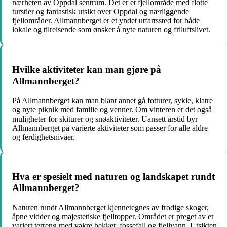
nærheten av Oppdal sentrum. Det er et fjellområde med flotte
turstier og fantastisk utsikt over Oppdal og nærliggende
fjellområder. Allmannberget er et yndet utfartssted for både
lokale og tilreisende som ønsker å nyte naturen og friluftslivet.
Hvilke aktiviteter kan man gjøre på
Allmannberget?
På Allmannberget kan man blant annet gå fotturer, sykle, klatre
og nyte piknik med familie og venner. Om vinteren er det også
muligheter for skiturer og snøaktiviteter. Uansett årstid byr
Allmannberget på varierte aktiviteter som passer for alle aldre
og ferdighetsnivåer.
Hva er spesielt med naturen og landskapet rundt
Allmannberget?
Naturen rundt Allmannberget kjennetegnes av frodige skoger,
åpne vidder og majestetiske fjelltopper. Området er preget av et
variert terreng med vakre bekker, fossefall og fjellvann. Utsikten